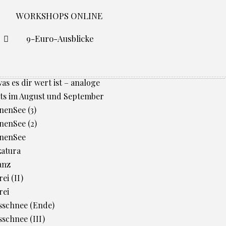
WORKSHOPS ONLINE
O
9-Euro-Ausblicke
was es dir wert ist – analoge
ts im August und September
enSee (3)
enSee (2)
nenSee
zatura
anz
ei (II)
rei
sschnee (Ende)
schnee (III)