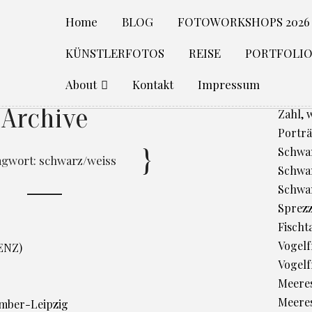
Home
BLOG
FOTOWORKSHOPS 2026
KÜNSTLERFOTOS
REISE
PORTFOLI
About
Kontakt
Impressum
Archive
Zahl, 
Porträ
Schwan
agwort:
schwarz/weiss
Schwan
Schwa
Sprez
Fischt
Vogelfr
ENZ)
Vogelf
Meere
Meeres
ember-Leipzig