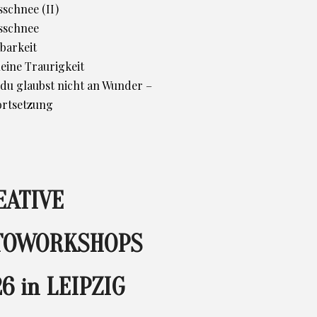
schnee (II)
sschnee
barkeit
leine Traurigkeit
d du glaubst nicht an Wunder –
ortsetzung
EATIVE
TOWORKSHOPS
6 in LEIPZIG