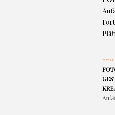
Anf
Fort
Plät
--->
FOT
GEST
KRE
Anfä