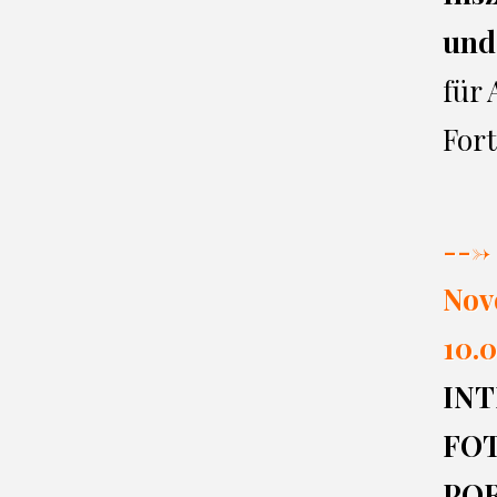
und
für
Fort
---> 
Nov
10.0
INT
FO
PO