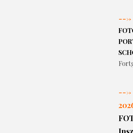
--->
FOT
PORT
SCH
Fort
--->
202
FO
Insz