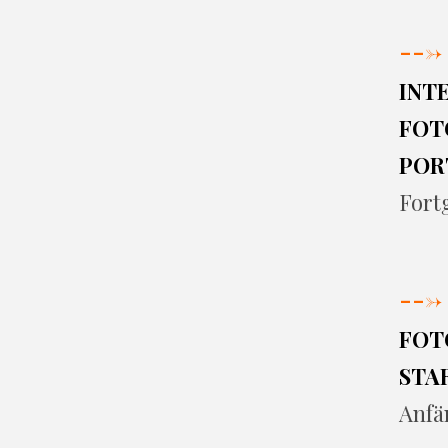
--->
INT
FOT
POR
Fort
--->
FOT
STA
Anfä