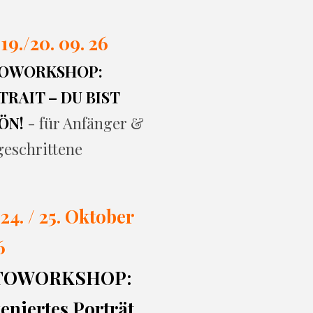
 19./20. 09. 26
OWORKSHOP:
RAIT – DU BIST
ÖN!
- für Anfänger &
geschrittene
 24. / 25. Oktober
6
TOWORKSHOP:
eniertes Porträt