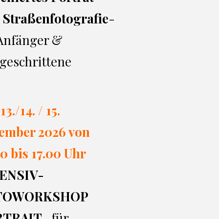
 Straßenfotografie
-
 Anfänger &
geschrittene
13./14. / 15.
ember 2026 von
0 bi
s 17.00
Uhr
ENSIV-
TOWORKSHOP
RTRAIT
- für