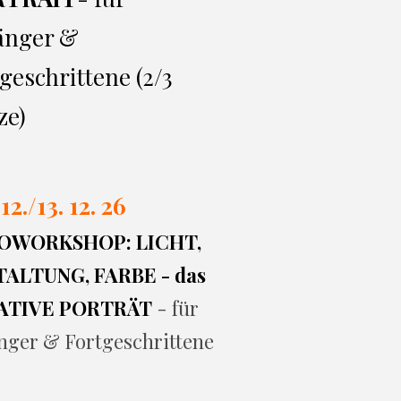
änger &
geschrittene (2/3
ze)
 12./13. 12. 26
OWORKSHOP: LICHT,
ALTUNG, FARBE - das
ATIVE PORTRÄT
- für
nger & Fortgeschrittene