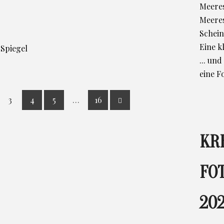
Meeres
Meere
Schein
Eine k
 Spiegel
... un
eine F
3
4
5
…
16
KR
FO
202