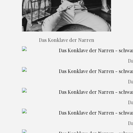
Das Konklave der Narren
Da
Da
Da
Da