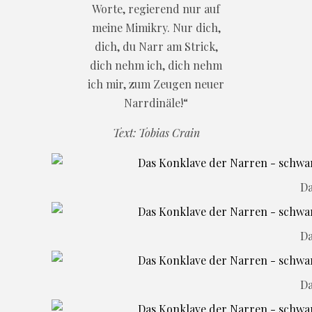
Worte, regierend nur auf
meine Mimikry. Nur dich,
dich, du Narr am Strick,
dich nehm ich, dich nehm
ich mir, zum Zeugen neuer
Narrdinäle!“
Text: Tobias Crain
Da
Da
Da