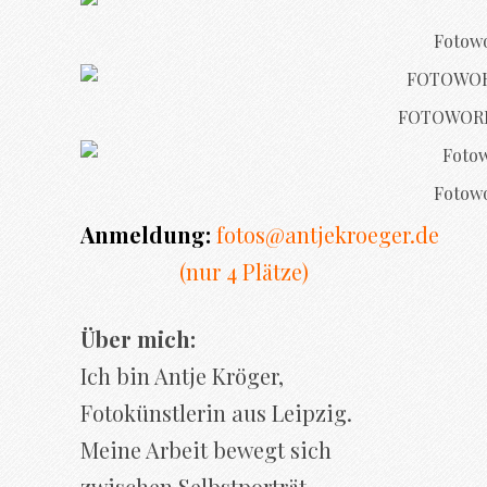
Fotowo
FOTOWORK
Fotowo
Anmeldung:
fotos@antjekroeger.de
(nur 4 Plätze)
Über mich:
Ich bin Antje Kröger,
Fotokünstlerin aus Leipzig.
Meine Arbeit bewegt sich
zwischen Selbstporträt,