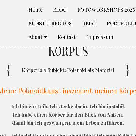
Home
BLOG
FOTOWORKSHOPS 2026
KÜNSTLERFOTOS
REISE
PORTFOLI
About
Kontakt
Impressum
KORPUS
Körper als Subjekt, Polaroid als Material
Meine Polaroidkunst inszeniert meinen Körpe
Ich bin ein Leib. Ich stecke darin. Ich bin instabil.
Ich habe einen Körper für den Blick von Außen,
damit bin ich gezwungen, mein Leben zu führen.
id - ist instabil und unsicher, damit bilde ich mein Selbst