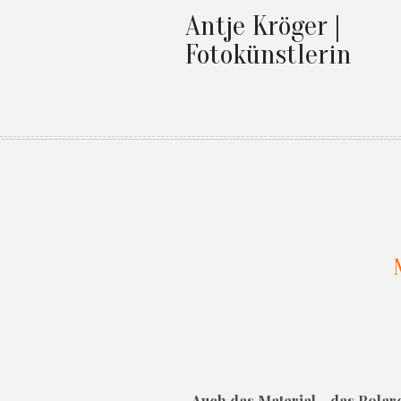
Antje Kröger |
Fotokünstlerin
Auch das Material - das Polaro