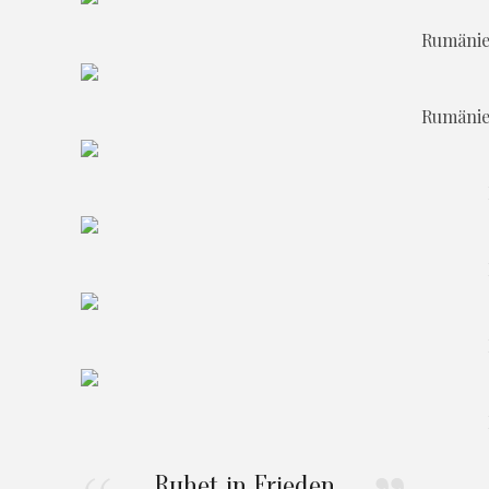
Rumänie
Rumänie
Ruhet in Frieden