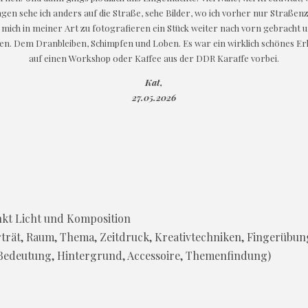
agen sehe ich anders auf die Straße, sehe Bilder, wo ich vorher nur Straße
mich in meiner Art zu fotografieren ein Stück weiter nach vorn gebracht und
den. Dem Dranbleiben, Schimpfen und Loben. Es war ein wirklich schönes E
auf einen Workshop oder Kaffee aus der DDR Karaffe vorbei.
Kat,
27.05.2026
nkt Licht und Komposition
rträt, Raum, Thema, Zeitdruck, Kreativtechniken, Fingerübun
 Bedeutung, Hintergrund, Accessoire, Themenfindung)