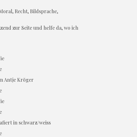
oral, Recht, Bildsprache,
zend zur Seite und helfe da, wo ich
e
e
e
e