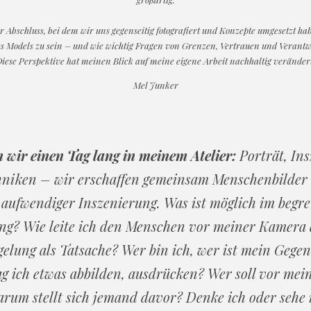
 Abschluss, bei dem wir uns gegenseitig fotografiert und Konzepte umgesetzt hab
e des Models zu sein – und wie wichtig Fragen von Grenzen, Vertrauen und Verantwo
iese Perspektive hat meinen Blick auf meine eigene Arbeit nachhaltig veränder
Mel Junker
wir einen Tag lang in meinem Atelier:
Porträt, Ins
chniken – wir erschaffen gemeinsam Menschenbilder 
u aufwendiger Inszenierung. Was ist möglich im begr
g? Wie leite ich den Menschen vor meiner Kamera an
egelung als Tatsache? Wer bin ich, wer ist mein Gege
g ich etwas abbilden, ausdrücken? Wer soll vor me
m stellt sich jemand davor? Denke ich oder sehe i