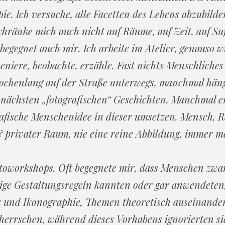
e. Ich versuche, alle Facetten des Lebens abzubilde
chränke mich auch nicht auf Räume, auf Zeit, auf S
egegnet auch mir. Ich arbeite im Atelier, genauso w
szeniere, beobachte, erzähle. Fast nichts Menschlich
ochenlang auf der Straße unterwegs, manchmal häng
 nächsten „fotografischen“ Geschichten. Manchmal 
afische Menschenidee in dieser umsetzen. Mensch, 
& privater Raum, nie eine reine Abbildung, immer m
Fotoworkshops. Oft begegnete mir, dass Menschen zw
ige Gestaltungsregeln kannten oder gar anwendeten, 
 und Ikonographie, Themen theoretisch auseinander
herrschen, während dieses Vorhabens ignorierten si