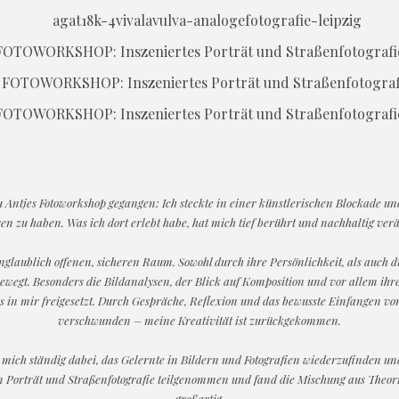
FOTOWORKSHOP: Inszeniertes Porträt und Straßenfotografi
FOTOWORKSHOP: Inszeniertes Porträt und Straßenfotografi
u Antjes Fotoworkshop gegangen: Ich steckte in einer künstlerischen Blockade un
en zu haben. Was ich dort erlebt habe, hat mich tief berührt und nachhaltig ver
unglaublich offenen, sicheren Raum. Sowohl durch ihre Persönlichkeit, als auch d
 bewegt. Besonders die Bildanalysen, der Blick auf Komposition und vor allem i
s in mir freigesetzt. Durch Gespräche, Reflexion und das bewusste Einfangen v
verschwunden – meine Kreativität ist zurückgekommen.
e mich ständig dabei, das Gelernte in Bildern und Fotografien wiederzufinden u
 Porträt und Straßenfotografie teilgenommen und fand die Mischung aus Theor
großartig.