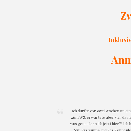
Z
Inklusiv
Anm
Ich durfte vor zwei Wochen an ein
zum WS, erwartete aber viel, da mi
was genau lern ich jetzt hier?" Ic
Zeit. Ersteinmal hieß es Kennenler