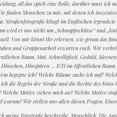
eidung, all das spielt eine Rolle, darüber muss ich 
Wie finden Menschen zu mir, mit denen ich inszeni
ße.
Straßenfotografie klingt im Englischen irgendwie 
am wird es uns nicht um „Schnappschüsse“ und „Kni
nell. Von mir könnt ihr erlernen, wie genau das fu
gaben und Gruppenarbeit erwarten euch. Wir verbr
ntlichen Raum. Mut, Schnelligkeit, Geduld, Ideene
, Hinsehen, Hinspüren … ICH im öffentlichen Raum.
Wem begegne ich? Welche Räume suche ich auf? Welc
ich die Regeln der Straße und die Rechte des Fotos
e? Welche Motive ziehen mich an? Welche Motive st
d warum? Wir stellen uns allen diesen Fragen. Einen
ch meine Fotografie beschreibe. Menschlich. Die Ant