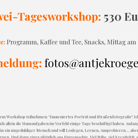
wei-Tagesworkshop:
530 Eu
e:
Programm, Kaffee und Tee, Snacks, Mittag am
eldung:
fotos@antjekroege
em Workshop teilnehmen: "Inszeniertes Porträt und Straßenfotografie". Ic
ch allein die Hausaufgaben im Vorfeld einige Tage beschäftigt haben. Anfan
h bin ein ungeduldiger Mensch und will Loslegen, Lernen, Ausprobieren.... ab
nen. Und dann gings plötzlich ans Eingemachte. Viel Nähe, viel Kreativität, v