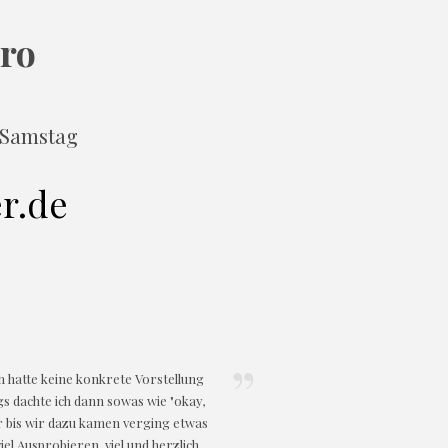
ro
 Samstag
r.de
h hatte keine konkrete Vorstellung
gs dachte ich dann sowas wie "okay,
er bis wir dazu kamen verging etwas
iel Ausprobieren, viel und herzlich