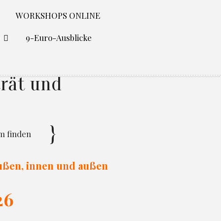
WORKSHOPS ONLINE
O
9-Euro-Ausblicke
rät und
um finden
außen, innen und außen
26