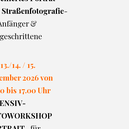
 Straßenfotografie
-
 Anfänger &
geschrittene
13./14. / 15.
ember 2026 von
0 bi
s 17.00
Uhr
ENSIV-
TOWORKSHOP
RTRAIT
- für