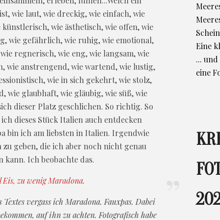
einsammeln, erleben, fühlen...Welch ein
Meeres
t, wie laut, wie dreckig, wie einfach, wie
Meere
 künstlerisch, wie ästhetisch, wie offen, wie
Schein
, wie gefährlich, wie ruhig, wie emotional,
Eine k
 wie regnerisch, wie eng, wie langsam, wie
... un
h, wie anstrengend, wie wartend, wie lustig,
eine F
ssionistisch, wie in sich gekehrt, wie stolz,
d, wie glaubhaft, wie gläubig, wie süß, wie
sich dieser Platz geschlichen. So richtig. So
ss ich dieses Stück Italien auch entdecken
 bin ich am liebsten in Italien. Irgendwie
KR
n zu geben, die ich aber noch nicht genau
 kann. Ich beobachte das.
FO
l Eis, zu wenig Maradona.
202
es Textes vergass ich Maradona. Fauxpas. Dabei
bekommen, auf ihn zu achten. Fotografisch habe