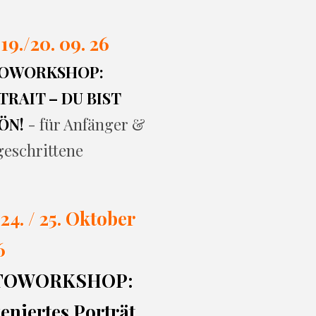
 19./20. 09. 26
OWORKSHOP:
RAIT – DU BIST
ÖN!
- für Anfänger &
geschrittene
 24. / 25. Oktober
6
TOWORKSHOP:
eniertes Porträt