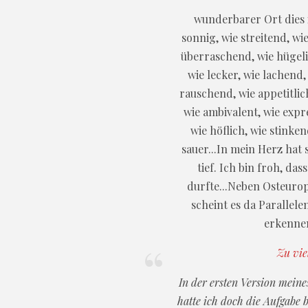
wunderbarer Ort dies is
sonnig, wie streitend, wie
überraschend, wie hügelig
wie lecker, wie lachend,
rauschend, wie appetitlic
wie ambivalent, wie expre
wie höflich, wie stinken
sauer...In mein Herz hat 
tief. Ich bin froh, da
durfte...Neben Osteuropa
scheint es da Parallele
erkennen
Zu vie
In der ersten Version mein
hatte ich doch die Aufgabe 