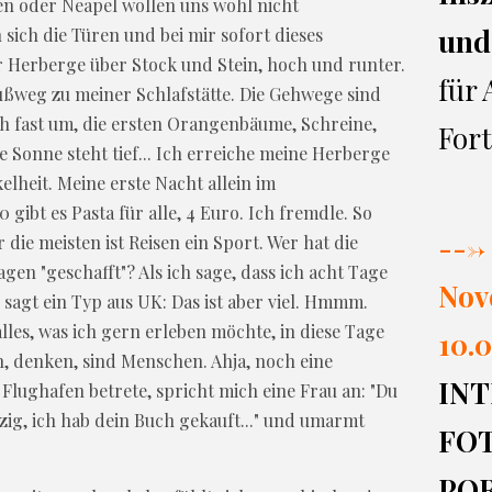
en oder Neapel wollen uns wohl nicht
und
sich die Türen und bei mir sofort dieses
er Herberge über Stock und Stein, hoch und runter.
für
Fußweg zu meiner Schlafstätte. Die Gehwege sind
h fast um, die ersten Orangenbäume, Schreine,
Fort
e Sonne steht tief... Ich erreiche meine Herberge
lheit. Meine erste Nacht allein im
ibt es Pasta für alle, 4 Euro. Ich fremdle. So
---> 
 die meisten ist Reisen ein Sport. Wer hat die
gen "geschafft"? Als ich sage, dass ich acht Tage
Nov
sagt ein Typ aus UK: Das ist aber viel. Hmmm.
lles, was ich gern erleben möchte, in diese Tage
10.0
n, denken, sind Menschen. Ahja, noch eine
INT
 Flughafen betrete, spricht mich eine Frau an: "Du
pzig, ich hab dein Buch gekauft..." und umarmt
FO
PO