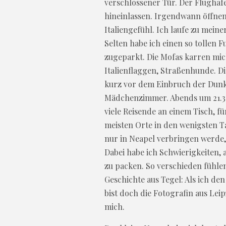
verschlossener Tür. Der Flughaf
hineinlassen. Irgendwann öffnen 
Italiengefühl. Ich laufe zu mein
Selten habe ich einen so tollen 
zugeparkt. Die Mofas karren mic
Italienflaggen, Straßenhunde. Di
kurz vor dem Einbruch der Dunke
Mädchenzimmer. Abends um 21.30 g
viele Reisende an einem Tisch, für
meisten Orte in den wenigsten Ta
nur in Neapel verbringen werde, 
Dabei habe ich Schwierigkeiten, a
zu packen. So verschieden fühle
Geschichte aus Tegel: Als ich den
bist doch die Fotografin aus Lei
mich.