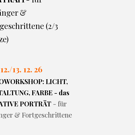
änger &
geschrittene (2/3
ze)
 12./13. 12. 26
OWORKSHOP: LICHT,
ALTUNG, FARBE - das
ATIVE PORTRÄT
- für
nger & Fortgeschrittene