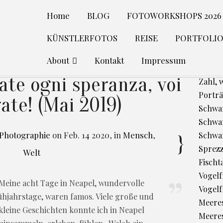
Home
BLOG
FOTOWORKSHOPS 2026
KÜNSTLERFOTOS
REISE
PORTFOLI
About
Kontakt
Impressum
ate ogni speranza, voi
Zahl, 
Porträ
ate! (Mai 2019)
Schwan
Schwan
 Photographie
on
Feb. 14 2020
,
in
Mensch
,
Schwa
Sprez
Welt
Fischt
Vogelfr
Meine acht Tage in Neapel, wundervolle
Vogelf
ühjahrstage, waren famos. Viele große und
Meere
kleine Geschichten konnte ich in Neapel
Meeres