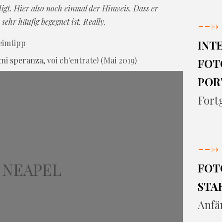
digt. Hier also noch einmal der Hinweis. Dass er
sehr häufig begegnet ist. Really.
--->
INT
ni speranza, voi ch'entrate! (Mai 2019)
FOT
POR
Fort
--->
NEAPEL
FOT
STA
Anfä