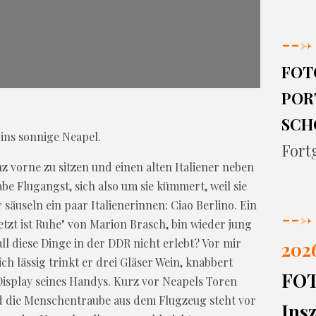
--->
FOT
PORT
SCH
ins sonnige Neapel.
Fort
nz vorne zu sitzen und einen alten Italiener neben
abe Flugangst, sich also um sie kümmert, weil sie
 säuseln ein paar Italienerinnen: Ciao Berlino. Ein
--->
etzt ist Ruhe" von Marion Brasch, bin wieder jung
l diese Dinge in der DDR nicht erlebt? Vor mir
202
ich lässig trinkt er drei Gläser Wein, knabbert
FO
Display seines Handys. Kurz vor Neapels Toren
und die Menschentraube aus dem Flugzeug steht vor
Insz