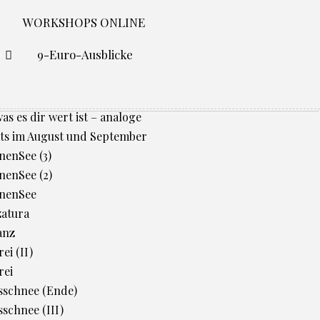
WORKSHOPS ONLINE
O
9-Euro-Ausblicke
was es dir wert ist – analoge
ts im August und September
enSee (3)
enSee (2)
nenSee
zatura
anz
ei (II)
rei
sschnee (Ende)
schnee (III)