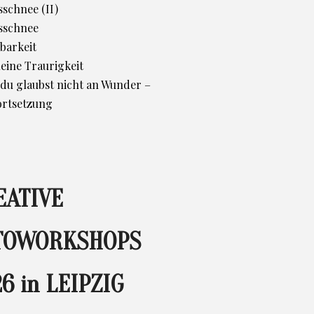
schnee (II)
sschnee
barkeit
leine Traurigkeit
d du glaubst nicht an Wunder –
ortsetzung
EATIVE
TOWORKSHOPS
6 in LEIPZIG