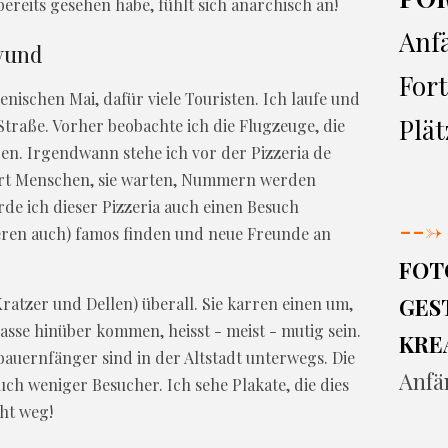
bereits gesehen habe, fühlt sich anarchisch an!
Anf
 wund
Fort
enischen Mai, dafür viele Touristen. Ich laufe und
Plät
 Straße. Vorher beobachte ich die Flugzeuge, die
en. Irgendwann stehe ich vor der Pizzeria de
ert Menschen, sie warten, Nummern werden
rde ich dieser Pizzeria auch einen Besuch
--->
nderen auch) famos finden und neue Freunde an
FOT
GEST
atzer und Dellen) überall. Sie karren einen um,
rasse hinüber kommen, heisst - meist - mutig sein.
KRE
auernfänger sind in der Altstadt unterwegs. Die
Anfä
h weniger Besucher. Ich sehe Plakate, die dies
eht weg!