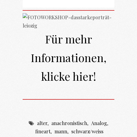
Für mehr
Informationen,
klicke hier!
alter
,
anachronistisch
,
Analog
,
fineart
,
mann
,
schwarz/weiss