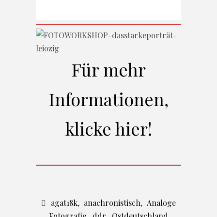
Für mehr
Informationen,
klicke hier!
agat18k
,
anachronistisch
,
Analoge
Fotografie
,
ddr
,
Ostdeutschland