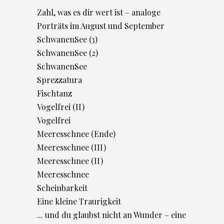
Zahl, was es dir wert ist – analoge
Porträts im August und September
SchwanenSee (3)
SchwanenSee (2)
SchwanenSee
Sprezzatura
Fischtanz
Vogelfrei (II)
Vogelfrei
Meeresschnee (Ende)
Meeresschnee (III)
Meeresschnee (II)
Meeresschnee
Scheinbarkeit
Eine kleine Traurigkeit
... und du glaubst nicht an Wunder – eine