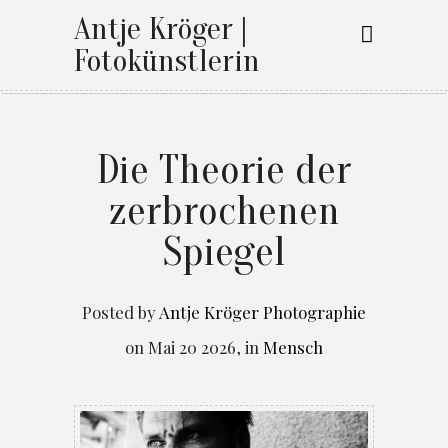
Antje Kröger |
Fotokünstlerin
Die Theorie der
zerbrochenen
Spiegel
Posted by
Antje Kröger Photographie
on
Mai 20 2026
,
in
Mensch