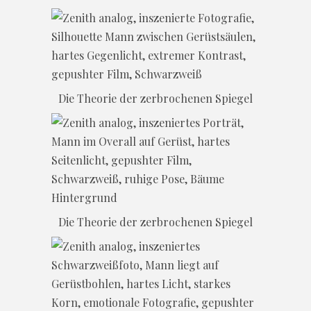
Die Theorie der zerbrochenen Spiegel
Die Theorie der zerbrochenen Spiegel