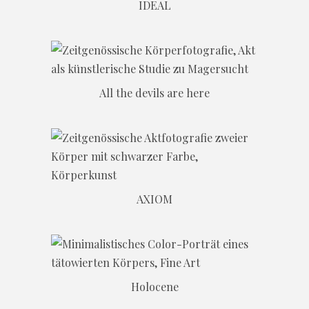
IDEAL
All the devils are here
AXIOM
Holocene