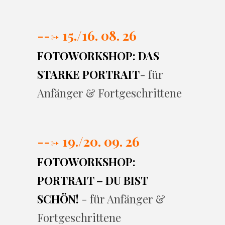
---> 15./16. 08. 26
FOTOWORKSHOP: DAS
STARKE PORTRAIT
- für
Anfänger & Fortgeschrittene
---> 19./20. 09. 26
FOTOWORKSHOP:
PORTRAIT – DU BIST
SCHÖN!
- für Anfänger &
Fortgeschrittene