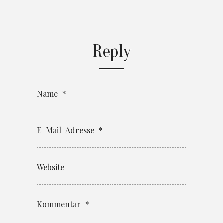
Reply
Name
*
E-Mail-Adresse
*
Website
Kommentar
*