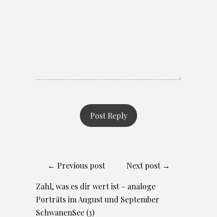
← Previous post
Next post →
Zahl, was es dir wert ist – analoge
Porträts im August und September
SchwanenSee (3)