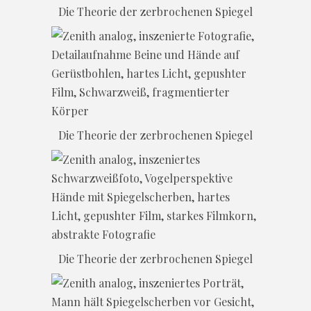
Die Theorie der zerbrochenen Spiegel
Die Theorie der zerbrochenen Spiegel
Die Theorie der zerbrochenen Spiegel