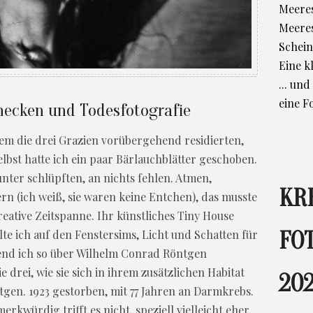
Meeres
Meere
Schein
Eine k
... un
eine F
ecken und Todesfotografie
dem die drei Grazien vorübergehend residierten,
elbst hatte ich ein paar Bärlauchblätter geschoben.
 unter schlüpften, an nichts fehlen. Atmen,
KR
ern (ich weiß, sie waren keine Entchen), das musste
eative Zeitspanne. Ihr künstliches Tiny House
FO
llte ich auf den Fenstersims, Licht und Schatten für
rend ich so über Wilhelm Conrad Röntgen
e drei, wie sie sich in ihrem zusätzlichen Habitat
202
tgen. 1923 gestorben, mit 77 Jahren an Darmkrebs.
kwürdig trifft es nicht, speziell vielleicht eher.