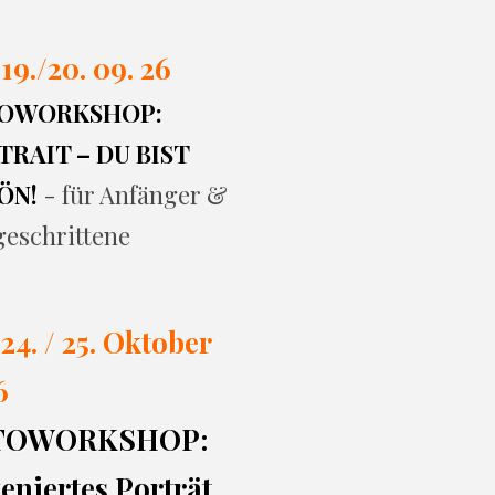
 19./20. 09. 26
OWORKSHOP:
RAIT – DU BIST
ÖN!
- für Anfänger &
geschrittene
 24. / 25. Oktober
6
TOWORKSHOP:
eniertes Porträt