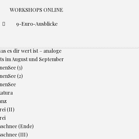
WORKSHOPS ONLINE
O
9-Euro-Ausblicke
was es dir wert ist – analoge
ts im August und September
enSee (3)
enSee (2)
nenSee
zatura
anz
ei (II)
rei
sschnee (Ende)
schnee (III)