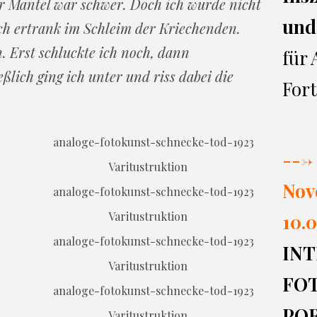
 Mantel war schwer. Doch ich wurde nicht
und
Ich ertrank im Schleim der Kriechenden.
n. Erst schluckte ich noch, dann
für
eßlich ging ich unter und riss dabei die
Fort
---> 
Varitustruktion
Nov
Varitustruktion
10.0
INT
Varitustruktion
FO
PO
Varitustruktion