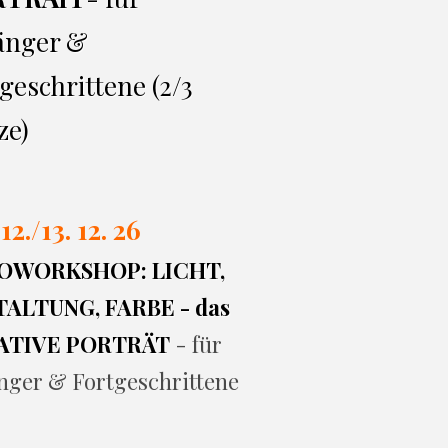
änger &
geschrittene (2/3
ze)
 12./13. 12. 26
OWORKSHOP: LICHT,
ALTUNG, FARBE - das
ATIVE PORTRÄT
- für
nger & Fortgeschrittene