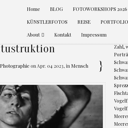
Home
BLOG
FOTOWORKSHOPS 2026
KÜNSTLERFOTOS
REISE
PORTFOLI
About
Kontakt
Impressum
itustruktion
Zahl, 
Porträ
Schwan
 Photographie
on
Apr. 04 2023
,
in
Mensch
Schwan
Schwa
Sprez
Fischt
Vogelfr
Vogelf
Meere
Meeres