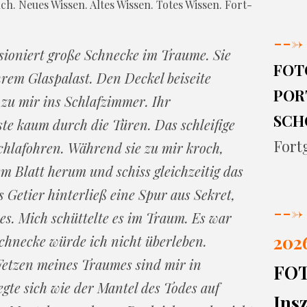
. Neues Wissen. Altes Wissen. Totes Wissen. Fort-
--->
sioniert große Schnecke im Traume. Sie
FOT
hrem Glaspalast. Den Deckel beiseite
PORT
zu mir ins Schlafzimmer. Ihr
SCH
e kaum durch die Türen. Das schleifige
Fort
hlafohren. Während sie zu mir kroch,
em Blatt herum und schiss gleichzeitig das
 Getier hinterließ eine Spur aus Sekret,
--->
es. Mich schüttelte es im Traum. Es war
202
chnecke würde ich nicht überleben.
etzen meines Traumes sind mir in
FO
gte sich wie der Mantel des Todes auf
Insz