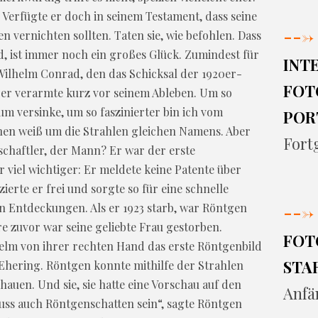
 Verfügte er doch in seinem Testament, dass seine
--->
n vernichten sollten. Taten sie, wie befohlen. Dass
, ist immer noch ein großes Glück. Zumindest für
INT
Wilhelm Conrad, den das Schicksal der 1920er-
FOT
n er verarmte kurz vor seinem Ableben. Um so
m versinke, um so faszinierter bin ich vom
POR
en weiß um die Strahlen gleichen Namens. Aber
Fort
chaftler, der Mann? Er war der erste
r viel wichtiger: Er meldete keine Patente über
zierte er frei und sorgte so für eine schnelle
--->
 Entdeckungen. Als er 1923 starb, war Röntgen
e zuvor war seine geliebte Frau gestorben.
FOT
elm von ihrer rechten Hand das erste Röntgenbild
STA
 Ehering. Röntgen konnte mithilfe der Strahlen
auen. Und sie, sie hatte eine Vorschau auf den
Anfä
muss auch Röntgenschatten sein“, sagte Röntgen