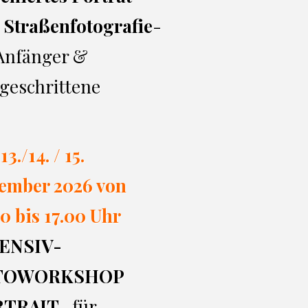
 Straßenfotografie
-
 Anfänger &
geschrittene
13./14. / 15.
ember 2026 von
0 bi
s 17.00
Uhr
ENSIV-
TOWORKSHOP
RTRAIT
- für