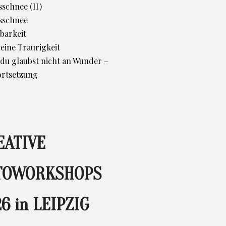
schnee (II)
sschnee
barkeit
leine Traurigkeit
d du glaubst nicht an Wunder –
ortsetzung
EATIVE
TOWORKSHOPS
6 in LEIPZIG