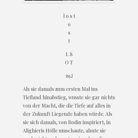
l o s t
o
s
t
L S
O T
ʇsᴉ⅃
Als sie damals zum ersten Mal ins
Tiefland hinabstieg, wusste sie gar nichts
von der Macht, die die Tiefe auf alles in
der Zukunft Liegende haben würde. Als
sie sich damals, von Rodin inspiriert, in
Alighieris Hölle umschaute, ahnte sie