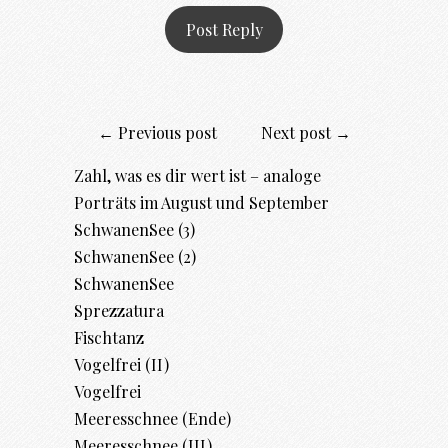
← Previous post
Next post →
Zahl, was es dir wert ist – analoge
Porträts im August und September
SchwanenSee (3)
SchwanenSee (2)
SchwanenSee
Sprezzatura
Fischtanz
Vogelfrei (II)
Vogelfrei
Meeresschnee (Ende)
Meeresschnee (III)