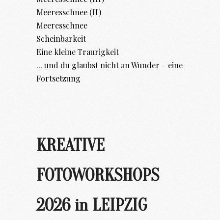
Meeresschnee (II)
Meeresschnee
Scheinbarkeit
Eine kleine Traurigkeit
... und du glaubst nicht an Wunder – eine
Fortsetzung
KREATIVE
FOTOWORKSHOPS
2026 in LEIPZIG