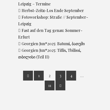
Leipzig – Termine
Herbst-Zeitz-Los Ende September
Fotoworkshop: Straße // September-
Leipzig
Fast auf den Tag genau: Sommer-
Erfurt
Georgien Jun*2025: Batumi, ბათუმი
Georgien Jun*2025: Tiflis, Tbilissi,
თბილისი (Teil II)
1
2
3
4
…
11