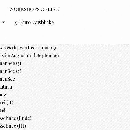
WORKSHOPS ONLINE
O
9-Euro-Ausblicke
was es dir wert ist – analoge
ts im August und September
enSee (3)
enSee (2)
nenSee
zatura
anz
ei (II)
rei
sschnee (Ende)
schnee (III)