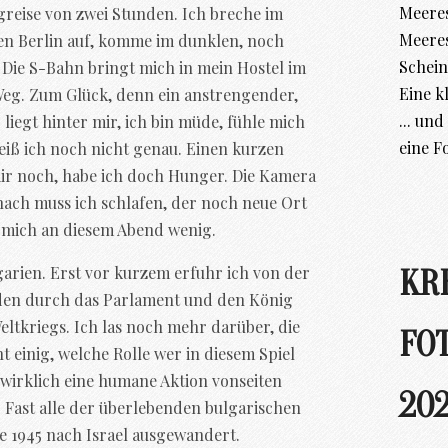
Meeres
ugreise von zwei Stunden. Ich breche im
Meere
en Berlin auf, komme im dunklen, noch
Schein
. Die S-Bahn bringt mich in mein Hostel im
Eine k
Weg. Zum Glück, denn ein anstrengender,
... un
iegt hinter mir, ich bin müde, fühle mich
eine F
eiß ich noch nicht genau. Einen kurzen
ir noch, habe ich doch Hunger. Die Kamera
nach muss ich schlafen, der noch neue Ort
t mich an diesem Abend wenig.
arien. Erst vor kurzem erfuhr ich von der
KR
uden durch das Parlament und den König
ltkriegs. Ich las noch mehr darüber, die
FO
ht einig, welche Rolle wer in diesem Spiel
wirklich eine humane Aktion vonseiten
202
. Fast alle der überlebenden bulgarischen
e 1945 nach Israel ausgewandert.