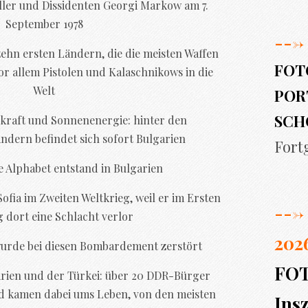
ller und Dissidenten Georgi Markow am 7.
September 1978
--->
zehn ersten Ländern, die die meisten Waffen
FOT
vor allem Pistolen und Kalaschnikows in die
Welt
PORT
SCH
raft und Sonnenenergie: hinter den
ndern befindet sich sofort Bulgarien
Fort
he Alphabet entstand in Bulgarien
ofia im Zweiten Weltkrieg, weil er im Ersten
--->
g dort eine Schlacht verlor
202
 wurde bei diesen Bombardement zerstört
FO
rien und der Türkei: über 20 DDR-Bürger
nd kamen dabei ums Leben, von den meisten
Insz