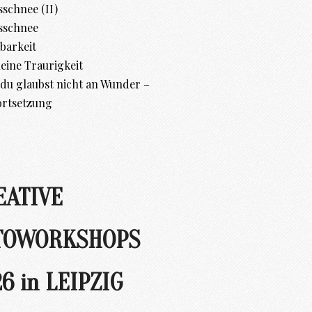
schnee (II)
sschnee
barkeit
leine Traurigkeit
d du glaubst nicht an Wunder –
ortsetzung
EATIVE
TOWORKSHOPS
6 in LEIPZIG