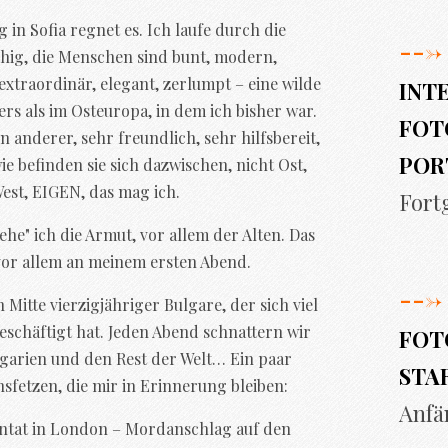
in Sofia regnet es. Ich laufe durch die
--->
ruhig, die Menschen sind bunt, modern,
 extraordinär, elegant, zerlumpt – eine wilde
INT
s als im Osteuropa, in dem ich bisher war.
FOT
 anderer, sehr freundlich, sehr hilfsbereit,
POR
ie befinden sie sich dazwischen, nicht Ost,
West, EIGEN, das mag ich.
Fort
he" ich die Armut, vor allem der Alten. Das
vor allem an meinem ersten Abend.
--->
 Mitte vierzigjähriger Bulgare, der sich viel
eschäftigt hat. Jeden Abend schnattern wir
FOT
garien und den Rest der Welt… Ein paar
STA
sfetzen, die mir in Erinnerung bleiben:
Anfä
ntat in London – Mordanschlag auf den