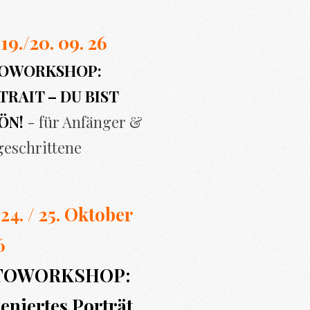
 19./20. 09. 26
OWORKSHOP:
RAIT – DU BIST
ÖN!
- für Anfänger &
geschrittene
 24. / 25. Oktober
6
TOWORKSHOP:
eniertes Porträt