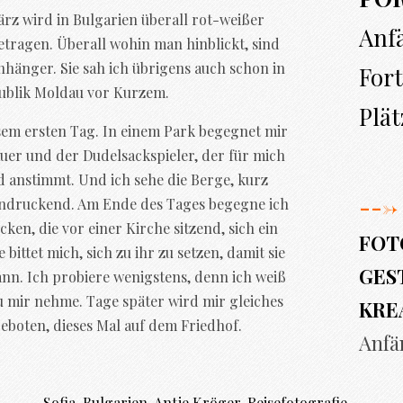
ärz wird in Bulgarien überall rot-weißer
Anf
tragen. Überall wohin man hinblickt, sind
hänger. Sie sah ich übrigens auch schon in
Fort
ublik Moldau vor Kurzem.
Plät
esem ersten Tag. In einem Park begegnet mir
uer und der Dudelsackspieler, der für mich
ed anstimmt. Und ich sehe die Berge, kurz
--->
ndruckend. Am Ende des Tages begegne ich
ken, die vor einer Kirche sitzend, sich ein
FOT
ittet mich, sich zu ihr zu setzen, damit sie
GEST
kann. Ich probiere wenigstens, denn ich weiß
zu mir nehme. Tage später wird mir gleiches
KRE
eboten, dieses Mal auf dem Friedhof.
Anfä