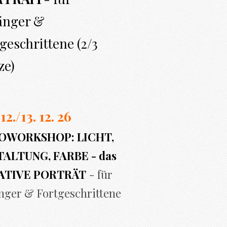
änger &
geschrittene (2/3
ze)
 12./13. 12. 26
OWORKSHOP: LICHT,
ALTUNG, FARBE - das
ATIVE PORTRÄT
- für
nger & Fortgeschrittene