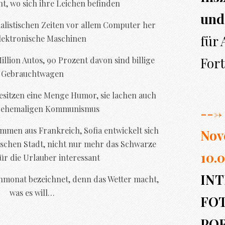
nt, wo sich ihre Leichen befinden
und
zialistischen Zeiten vor allem Computer her
für
lektronische Maschinen
Fort
 Million Autos, 90 Prozent davon sind billige
Gebrauchtwagen
esitzen eine Menge Humor, sie lachen auch
 ehemaligen Kommunismus
---> 
ommen aus Frankreich, Sofia entwickelt sich
Nov
ischen Stadt, nicht nur mehr das Schwarze
10.0
für die Urlauber interessant
INT
nmonat bezeichnet, denn das Wetter macht,
was es will…
FO
PO