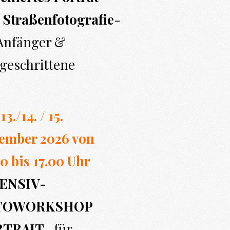
 Straßenfotografie
-
 Anfänger &
geschrittene
13./14. / 15.
ember 2026 von
0 bi
s 17.00
Uhr
ENSIV-
TOWORKSHOP
RTRAIT
- für