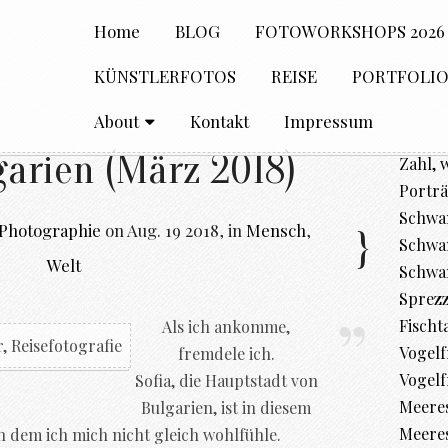
Home
BLOG
FOTOWORKSHOPS 2026
KÜNSTLERFOTOS
REISE
PORTFOLI
About
Kontakt
Impressum
garien (März 2018)
Zahl, 
Porträ
Schwan
 Photographie
on
Aug. 19 2018
,
in
Mensch
,
Schwan
Welt
Schwa
Sprez
Fischt
Als ich ankomme,
Vogelfr
fremdele ich.
Vogelf
Sofia, die Hauptstadt von
Meere
Bulgarien, ist in diesem
Meeres
an dem ich mich nicht gleich wohlfühle.