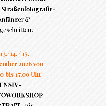
 Straßenfotografie
-
 Anfänger &
geschrittene
13./14. / 15.
ember 2026 von
0 bi
s 17.00
Uhr
ENSIV-
TOWORKSHOP
RTRAIT
- für