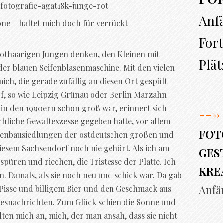
Anf
öne – haltet mich doch für verrückt
Fort
rothaarigen Jungen denken, den Kleinen mit
Plät
der blauen Seifenblasenmaschine. Mit den vielen
mich, die gerade zufällig an diesen Ort gespült
f, so wie Leipzig Grünau oder Berlin Marzahn
in den 1990ern schon groß war, erinnert sich
--->
chliche Gewaltexzesse gegeben hatte, vor allem
FOT
ttenbausiedlungen der ostdeutschen großen und
diesem Sachsendorf noch nie gehört. Als ich am
GEST
 spüren und riechen, die Tristesse der Platte. Ich
KRE
. Damals, als sie noch neu und schick war. Da gab
Anfä
 Pisse und billigem Bier und den Geschmack aus
snachrichten. Zum Glück schien die Sonne und
elten mich an, mich, der man ansah, dass sie nicht