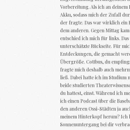
Vorbereitung. Als ich an deine
Akku, sodass mich der Zufall du
der fragte. Das war wirklich ein
dem anderen. Gegen Mittag kam i
entschied ich mich für links. Da
unterschätzte Rückseite. Für mic
Entdeckungen, die gemacht werd
Übergröße. Cottbus, du empfings
fragte mich deshalb auch mehrma
ließ. Dabei hatte ich im Studium 
beide studierten Theaterwissens
du hattest, einst. Während ich me
ich einen Podcast über die Base
den anderen Ossi-Städten ja auch 
meinem Hinterkopf herum? Ich h
Sonnenuntergang bei dir verbrac