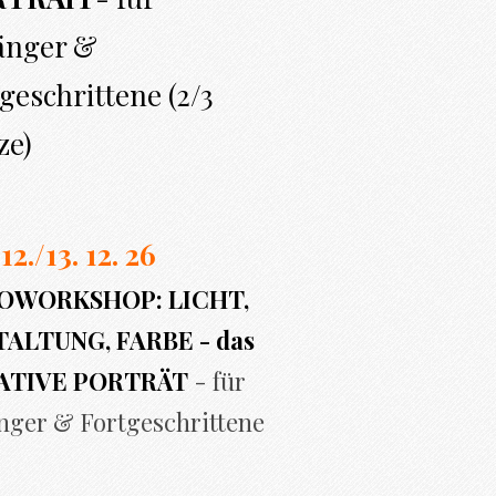
änger &
geschrittene (2/3
ze)
 12./13. 12. 26
OWORKSHOP: LICHT,
ALTUNG, FARBE - das
ATIVE PORTRÄT
- für
nger & Fortgeschrittene