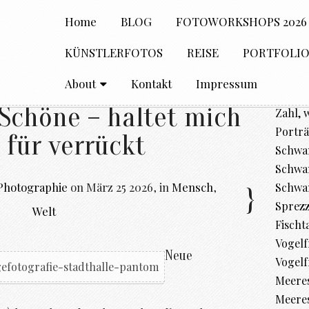
Home
BLOG
FOTOWORKSHOPS 2026
KÜNSTLERFOTOS
REISE
PORTFOLI
About
Kontakt
Impressum
 Schöne – haltet mich
Zahl, 
Porträ
 für verrückt
Schwan
Schwan
Photographie
on
März 25 2026
,
in
Mensch
,
Schwa
Sprez
Welt
Fischt
Vogelfr
Neue
Vogelf
Meere
Meeres