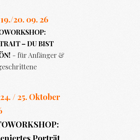
 19./20. 09. 26
OWORKSHOP:
RAIT – DU BIST
ÖN!
- für Anfänger &
geschrittene
 24. / 25. Oktober
6
TOWORKSHOP:
eniertes Porträt