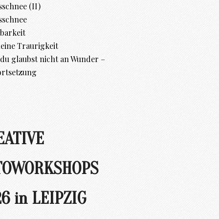
schnee (II)
sschnee
barkeit
leine Traurigkeit
d du glaubst nicht an Wunder –
ortsetzung
EATIVE
TOWORKSHOPS
6 in LEIPZIG