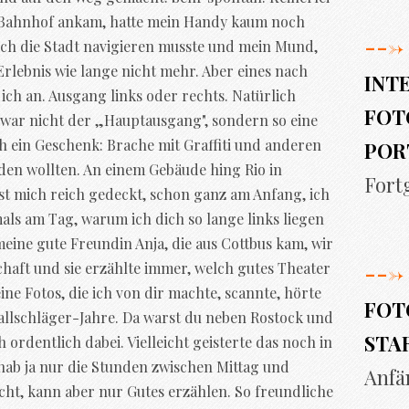
m Bahnhof ankam, hatte mein Handy kaum noch
--->
rch die Stadt navigieren musste und mein Mund,
 Erlebnis wie lange nicht mehr. Aber eines nach
INT
ch an. Ausgang links oder rechts. Natürlich
FOT
s war nicht der „Hauptausgang", sondern so eine
h ein Geschenk: Brache mit Graffiti und anderen
POR
en wollten. An einem Gebäude hing Rio in
Fort
t mich reich gedeckt, schon ganz am Anfang, ich
ls am Tag, warum ich dich so lange links liegen
meine gute Freundin Anja, die aus Cottbus kam, wir
--->
chaft und sie erzählte immer, welch gutes Theater
ine Fotos, die ich von dir machte, scannte, hörte
FOT
ballschläger-Jahre. Da warst du neben Rostock und
STA
ordentlich dabei. Vielleicht geisterte das noch in
ab ja nur die Stunden zwischen Mittag und
Anfä
ht, kann aber nur Gutes erzählen. So freundliche