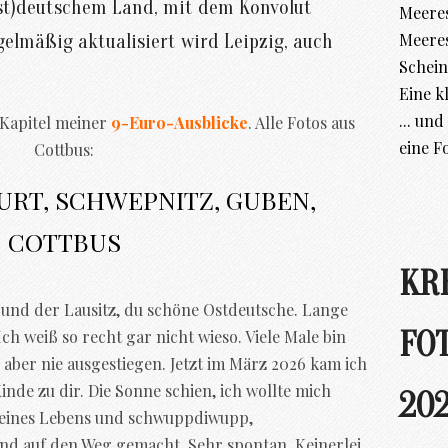
ost)deutschem Land, mit dem Konvolut
Meeres
Meere
elmäßig aktualisiert wird Leipzig, auch
Schein
Eine k
... un
 Kapitel meiner
9-Euro-Ausblicke
. Alle Fotos aus
eine F
Cottbus:
URT, SCHWEPNITZ, GUBEN,
COTTBUS
KR
und der Lausitz, du schöne Ostdeutsche. Lange
FO
ch weiß so recht gar nicht wieso. Viele Male bin
aber nie ausgestiegen. Jetzt im März 2026 kam ich
inde zu dir. Die Sonne schien, ich wollte mich
202
meines Lebens und schwuppdiwupp,
d auf den Weg gemacht. Sehr spontan. Keinerlei