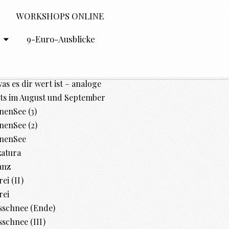
WORKSHOPS ONLINE
O
9-Euro-Ausblicke
was es dir wert ist – analoge
ts im August und September
enSee (3)
enSee (2)
nenSee
zatura
anz
ei (II)
rei
sschnee (Ende)
schnee (III)