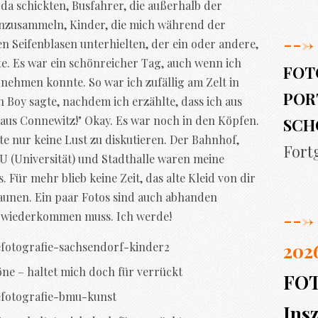
da schickten, Busfahrer, die außerhalb der
einzusammeln, Kinder, die mich während der
--->
n Seifenblasen unterhielten, der ein oder andere,
te. Es war ein schönreicher Tag, auch wenn ich
FOT
nehmen konnte. So war ich zufällig am Zelt in
PORT
 Boy sagte, nachdem ich erzählte, dass ich aus
aus Connewitz!" Okay. Es war noch in den Köpfen.
SCH
te nur keine Lust zu diskutieren. Der Bahnhof,
Fort
U (Universität) und Stadthalle waren meine
 Für mehr blieb keine Zeit, das alte Kleid von dir
aunen. Ein paar Fotos sind auch abhanden
--->
a wiederkommen muss. Ich werde!
202
öne – haltet mich doch für verrückt
FO
Insz