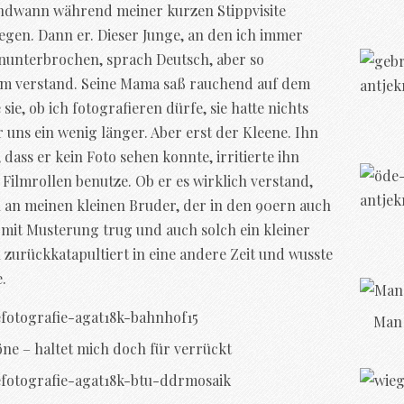
endwann während meiner kurzen Stippvisite
egen. Dann er. Dieser Junge, an den ich immer
nunterbrochen, sprach Deutsch, aber so
aum verstand. Seine Mama saß rauchend auf dem
sie, ob ich fotografieren dürfe, sie hatte nichts
 uns ein wenig länger. Aber erst der Kleene. Ihn
dass er kein Foto sehen konnte, irritierte ihn
h Filmrollen benutze. Ob er es wirklich verstand,
h an meinen kleinen Bruder, der in den 90ern auch
 mit Musterung trug und auch solch ein kleiner
h zurückkatapultiert in eine andere Zeit und wusste
.
Man 
öne – haltet mich doch für verrückt