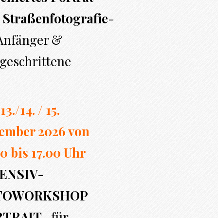
 Straßenfotografie
-
 Anfänger &
geschrittene
13./14. / 15.
ember 2026 von
0 bi
s 17.00
Uhr
ENSIV-
TOWORKSHOP
RTRAIT
- für