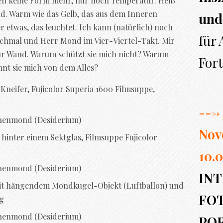
en keine Form mehr, nur noch Temperatur. Heiß
nd. Warm wie das Gelb, das aus dem Inneren
und
 etwas, das leuchtet. Ich kann (natürlich) noch
für
nchmal und Herr Mond im Vier-Viertel-Takt. Mir
 zur Wand. Warum schützt sie mich nicht? Warum
Fort
nnt sie mich von dem Alles?
---> 
enmond (Desiderium)
Nov
10.0
enmond (Desiderium)
INT
FO
enmond (Desiderium)
PO