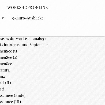
WORKSHOPS ONLINE
O
9-Euro-Ausblicke
was es dir wert ist – analoge
ts im August und September
enSee (3)
enSee (2)
nenSee
zatura
anz
ei (II)
rei
sschnee (Ende)
schnee (III)