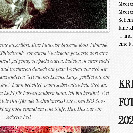
Meeres
Meere
Schein
Eine k
... un
eine F
leine angerührt. Eine Fujicolor Superia 1600-Filmrolle
ühlschrank. Vor einem Vierteljahr passierte dort eine
e nicht gut genug verpackt waren, badeten in einer nicht
 und trockneten danach ein paar Wochen vor sich hin.
anz anderen Zeit meines Lebens. Lange gehütet wie ein
KR
net. Dann belichtet. Dann selbst entwickelt. Sieh an,
 Licht für Farben zaubern kann. Ich bin berührt. Viel
FO
chtete ihn (für alle Techniknerds) wie einen ISO 800-
klung noch einmal um eine Stufe. Hui. Das war ein
leckeres Fest.
202