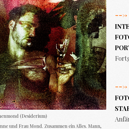
--->
INT
FOT
POR
Fort
--->
FOT
STA
enmond (Desiderium)
Anfä
nne und Frau Mond. Zusammen ein Alles. Mann,