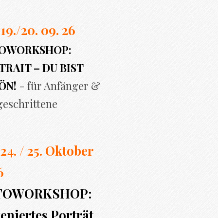
 19./20. 09. 26
OWORKSHOP:
RAIT – DU BIST
ÖN!
- für Anfänger &
geschrittene
 24. / 25. Oktober
6
TOWORKSHOP:
eniertes Porträt