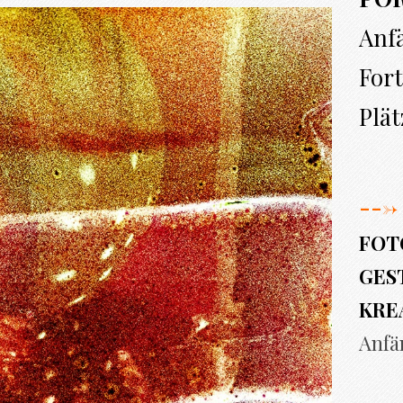
Anf
Fort
Plät
--->
FOT
GEST
KRE
Anfä