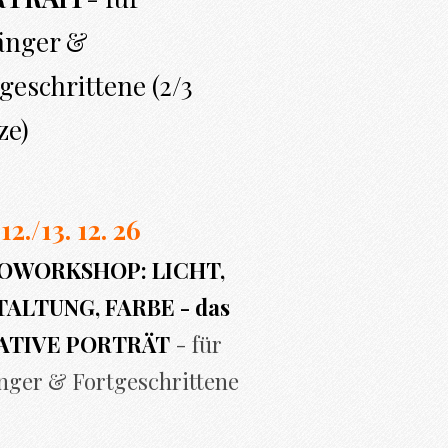
änger &
geschrittene (2/3
ze)
 12./13. 12. 26
OWORKSHOP: LICHT,
ALTUNG, FARBE - das
ATIVE PORTRÄT
- für
nger & Fortgeschrittene