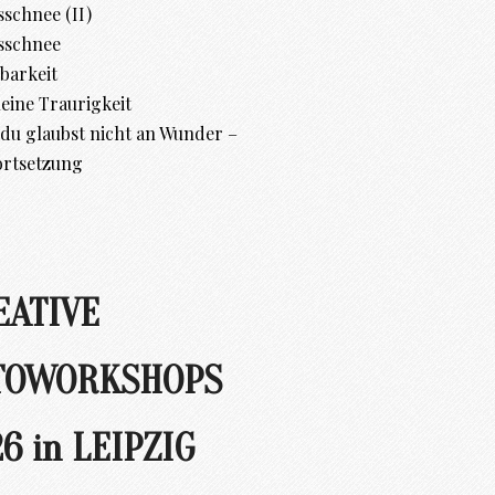
schnee (II)
sschnee
barkeit
leine Traurigkeit
d du glaubst nicht an Wunder –
ortsetzung
EATIVE
TOWORKSHOPS
6 in LEIPZIG