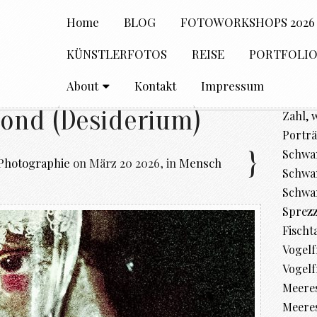
Home
BLOG
FOTOWORKSHOPS 2026
KÜNSTLERFOTOS
REISE
PORTFOLI
About
Kontakt
Impressum
nd (Desiderium)
Zahl, 
Porträ
Schwan
Photographie
on
März 20 2026
,
in
Mensch
Schwan
Schwa
Sprez
Fischt
Vogelfr
Vogelf
Meere
Meeres