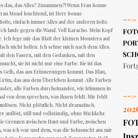
 es das, das Alles? Zusammen?! Wenn Frau Sonne
 Frau Mond leuchtend, ist Herr Sonne
--->
ite, einfach immer Alles auf der anderen Seite.
FOT
Ich laufe gegen die Wand. Voll Karacho. Mein Kopf
r. Ich lege mir das Blatt der kleinen Monstera auf
PORT
fach nicht heilen. Ich sehne mich nach dem Alles.
SCH
mit den Fasern, mit den Gedanken, mit den
ucht, sie ist nicht nur eine Farbe. Sie ist das
Fort
s Gelb, das aus Erinnerungen kommt. Das Blau,
Grün, das aus dem Überleben kommt. Alle Farben
nander, alle Farben durcheinander, wie Stimmen in
--->
al von dem sprechen, was ihnen fehlt. Mir fehlt
fzulösen. Nicht plötzlich. Nicht dramatisch.
202
er auflöst, still und vollständig, ohne Rückkehr.
FO
die Grenzen zwischen Haut und Farbe, zwischen
 was ich war und dem, was die Sehnsucht aus mir
Insz