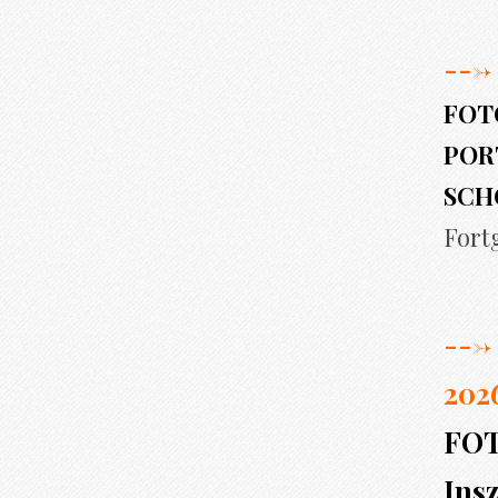
--->
FOT
PORT
SCH
Fort
--->
202
FO
Insz