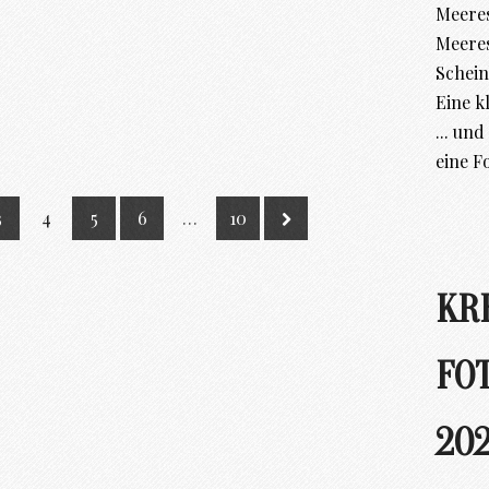
Meeres
Meere
Schein
Eine k
... un
eine F
3
4
5
6
…
10
KR
FO
202