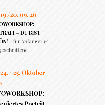
 19./20. 09. 26
OWORKSHOP:
RAIT – DU BIST
ÖN!
- für Anfänger &
geschrittene
 24. / 25. Oktober
6
TOWORKSHOP:
eniertes Porträt