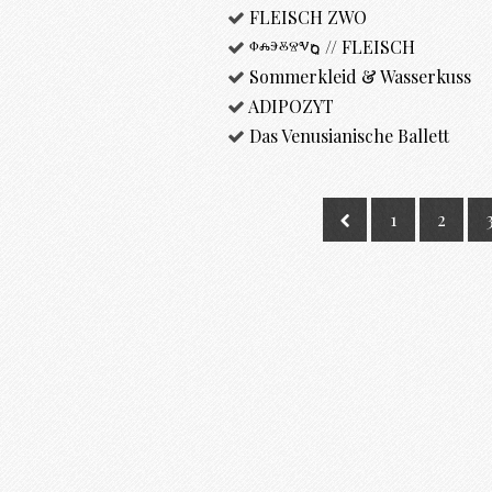
FLEISCH ZWO
ⱇⰾⰵⰻⱄⱌⱒ // FLEISCH
Sommerkleid & Wasserkuss
ADIPOZYT
Das Venusianische Ballett
1
2