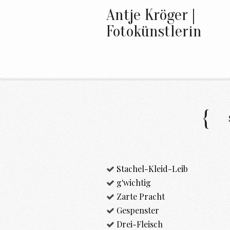
Antje Kröger |
Fotokünstlerin
Stachel-Kleid-Leib
g'wichtig
Zarte Pracht
Gespenster
Drei-Fleisch