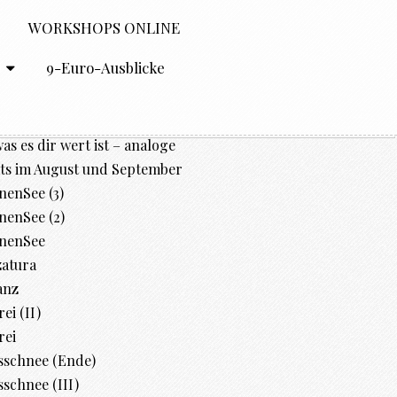
WORKSHOPS ONLINE
O
9-Euro-Ausblicke
was es dir wert ist – analoge
ts im August und September
enSee (3)
enSee (2)
nenSee
zatura
anz
ei (II)
rei
sschnee (Ende)
schnee (III)