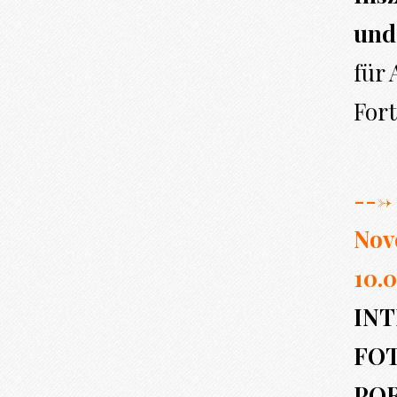
und
für
Fort
---> 
Nov
10.0
INT
FO
PO