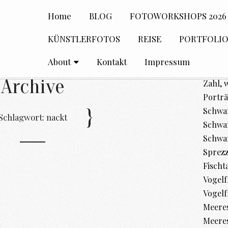
Home
BLOG
FOTOWORKSHOPS 2026
KÜNSTLERFOTOS
REISE
PORTFOLI
About
Kontakt
Impressum
Archive
Zahl, 
Porträ
Schwan
Schlagwort:
nackt
Schwan
Schwa
Sprez
Fischt
Vogelfr
Vogelf
Meere
Meeres