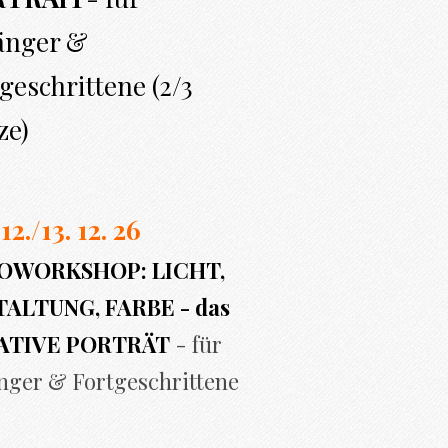
änger &
geschrittene (2/3
ze)
 12./13. 12. 26
OWORKSHOP: LICHT,
ALTUNG, FARBE - das
ATIVE PORTRÄT
- für
nger & Fortgeschrittene