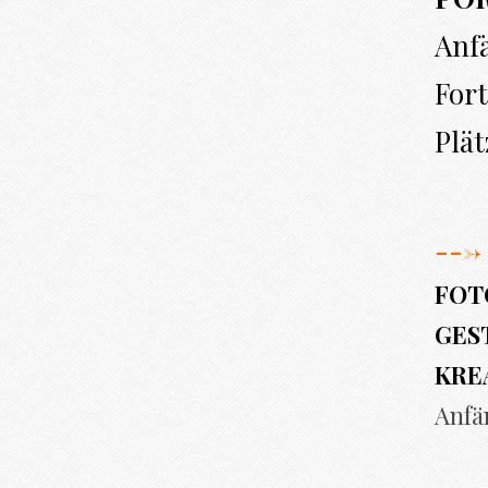
Anf
Fort
Plät
--->
FOT
GEST
KRE
Anfä