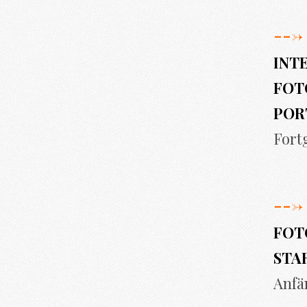
--->
INT
FOT
POR
Fort
--->
FOT
STA
Anfä