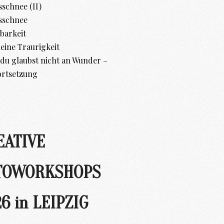
schnee (II)
sschnee
barkeit
leine Traurigkeit
d du glaubst nicht an Wunder –
ortsetzung
EATIVE
TOWORKSHOPS
6 in LEIPZIG