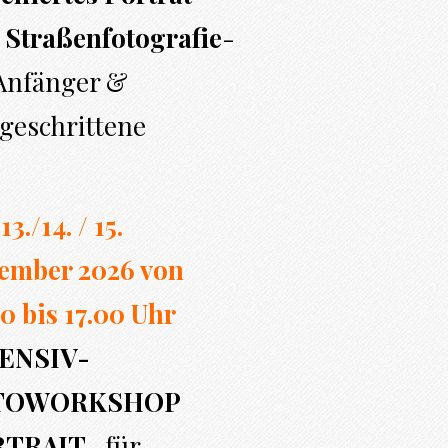
 Straßenfotografie
-
 Anfänger &
geschrittene
13./14. / 15.
ember 2026 von
0 bi
s 17.00
Uhr
ENSIV-
TOWORKSHOP
RTRAIT
- für