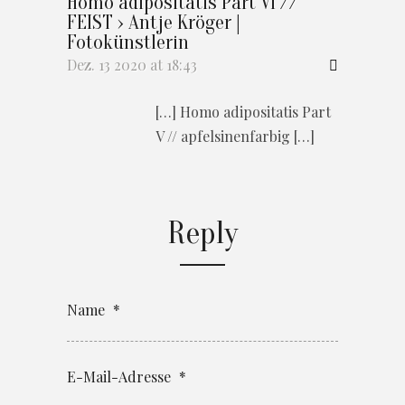
Homo adipositatis Part VI //
FEIST › Antje Kröger |
Fotokünstlerin
Dez. 13 2020 at 18:43
[…] Homo adipositatis Part
V // apfelsinenfarbig […]
Reply
Name
*
E-Mail-Adresse
*