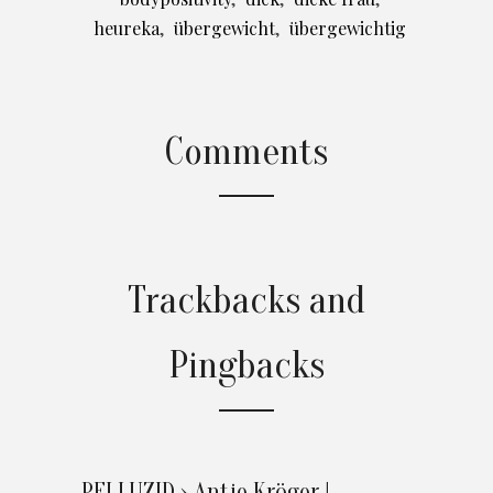
heureka
,
übergewicht
,
übergewichtig
Comments
Trackbacks and
Pingbacks
PELLUZID › Antje Kröger |