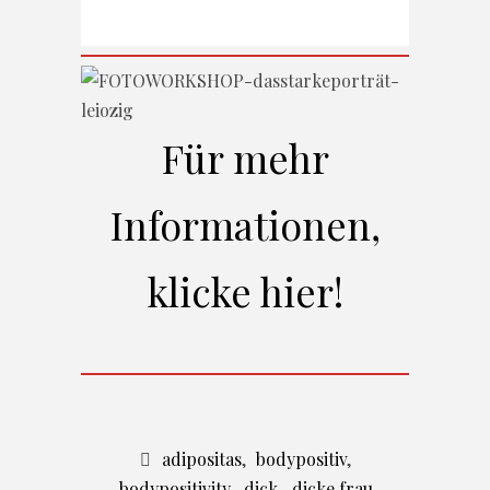
Für mehr
Informationen,
klicke hier!
adipositas
,
bodypositiv
,
bodypositivity
,
dick
,
dicke frau
,