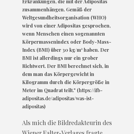
Erkrankungen, die mit der Adipositas
zusammenhängen. Gemäß der
Weltgesundheitsorganisation (WHO)
wird von einer Adipositas gesprochen,
wenn Menschen einen sogenannten
Körpermassenindex oder Body-Mass-
Index (BMI) über 30 kg/m² haben. Der
BMI ist allerdings nur ein grober
Richtwert. Der BMI berechnet sich, in
dem man das Körpergewicht in
Kilogramm durch die Körpergröße in
Meter im Quadrat teilt." (
https://ifb-
adipositas.de/adipositas/was-ist-
adipositas
)
Als mich die Bildredakteurin des
Wiener Falter-Verlages fragte,