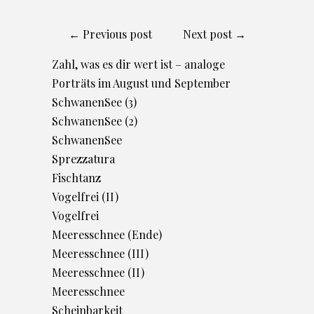
← Previous post
Next post →
Zahl, was es dir wert ist – analoge
Porträts im August und September
SchwanenSee (3)
SchwanenSee (2)
SchwanenSee
Sprezzatura
Fischtanz
Vogelfrei (II)
Vogelfrei
Meeresschnee (Ende)
Meeresschnee (III)
Meeresschnee (II)
Meeresschnee
Scheinbarkeit