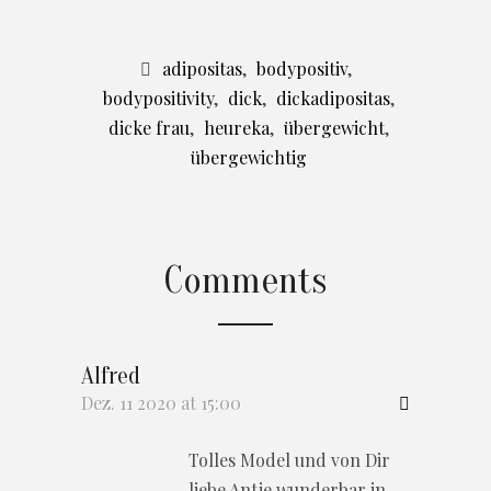
adipositas
,
bodypositiv
,
bodypositivity
,
dick
,
dickadipositas
,
dicke frau
,
heureka
,
übergewicht
,
übergewichtig
Comments
Alfred
Dez. 11 2020 at 15:00
Tolles Model und von Dir
liebe Antje wunderbar in