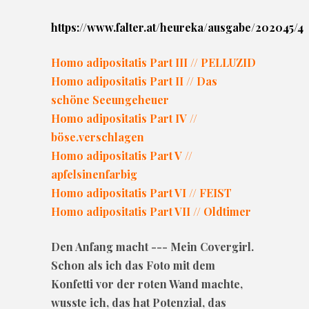
https://www.falter.at/heureka/ausgabe/202045/4
Homo adipositatis Part III // PELLUZID
Homo adipositatis Part II // Das
schöne Seeungeheuer
Homo adipositatis Part IV //
böse.verschlagen
Homo adipositatis Part V //
apfelsinenfarbig
Homo adipositatis Part VI // FEIST
Homo adipositatis Part VII // Oldtimer
Den Anfang macht --- Mein Covergirl.
Schon als ich das Foto mit dem
Konfetti vor der roten Wand machte,
wusste ich, das hat Potenzial, das