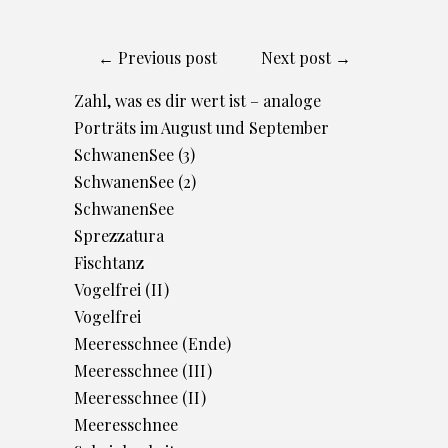
← Previous post
Next post →
Zahl, was es dir wert ist – analoge
Porträts im August und September
SchwanenSee (3)
SchwanenSee (2)
SchwanenSee
Sprezzatura
Fischtanz
Vogelfrei (II)
Vogelfrei
Meeresschnee (Ende)
Meeresschnee (III)
Meeresschnee (II)
Meeresschnee