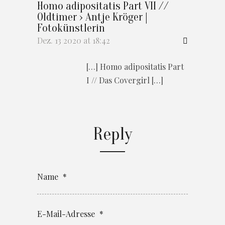
Homo adipositatis Part VII //
Oldtimer › Antje Kröger |
Fotokünstlerin
Dez. 13 2020 at 18:42
[…] Homo adipositatis Part
I // Das Covergirl […]
Reply
Name
*
E-Mail-Adresse
*