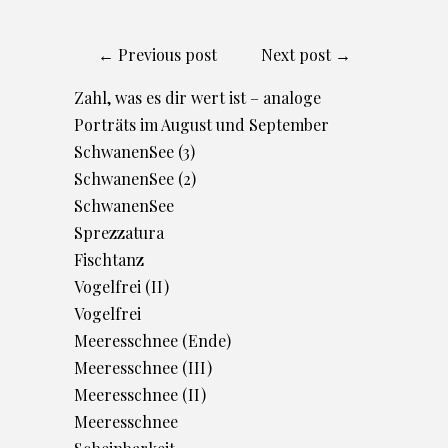
← Previous post
Next post →
Zahl, was es dir wert ist – analoge
Porträts im August und September
SchwanenSee (3)
SchwanenSee (2)
SchwanenSee
Sprezzatura
Fischtanz
Vogelfrei (II)
Vogelfrei
Meeresschnee (Ende)
Meeresschnee (III)
Meeresschnee (II)
Meeresschnee