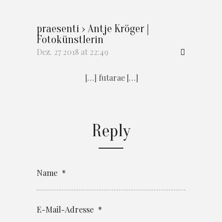
praesenti › Antje Kröger |
Fotokünstlerin
Dez. 27 2018 at 22:49
[…] futarae […]
Reply
Name
*
E-Mail-Adresse
*