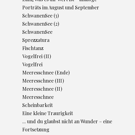
Porträts im August und September
SchwanenSee (3)
SchwanenSee (2)
SchwanenSee
Sprezzatura
Fischtanz
Vogelfrei (II)
Vogelfrei
Meeresschnee (Ende)
Meeresschnee (III)
Meeresschnee (II)
Meeresschnee
Scheinbarkeit
Eine kleine Traurigkeit
... und du glaubst nicht an Wunder – eine
Fortsetzung