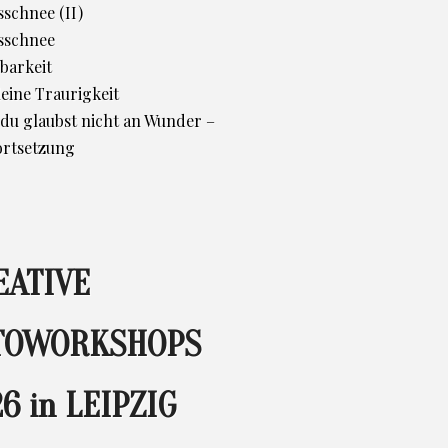
schnee (II)
sschnee
barkeit
leine Traurigkeit
d du glaubst nicht an Wunder –
ortsetzung
EATIVE
TOWORKSHOPS
6 in LEIPZIG