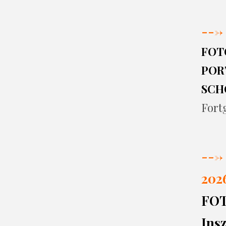
--->
FOT
PORT
SCH
Fort
--->
202
FO
Insz