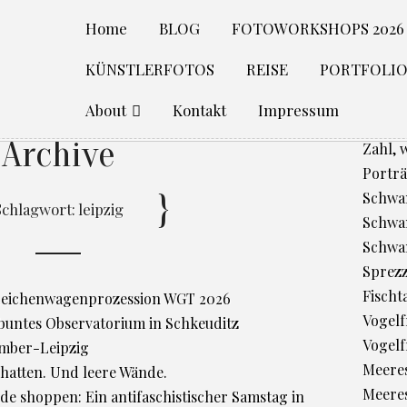
Home
BLOG
FOTOWORKSHOPS 2026
KÜNSTLERFOTOS
REISE
PORTFOLI
About
Kontakt
Impressum
Archive
Zahl, 
Porträ
Schwan
Schlagwort:
leipzig
Schwan
Schwa
Sprez
Fischt
 Leichenwagenprozession WGT 2026
Vogelfr
 buntes Observatorium in Schkeuditz
Vogelf
ember-Leipzig
Meere
chatten. Und leere Wände.
Meeres
de shoppen: Ein antifaschistischer Samstag in