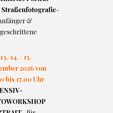
 Straßenfotografie
-
 Anfänger &
geschrittene
13./14. / 15.
ember 2026 von
0 bi
s 17.00
Uhr
ENSIV-
TOWORKSHOP
RTRAIT
- für