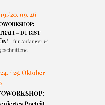
 19./20. 09. 26
OWORKSHOP:
RAIT – DU BIST
ÖN!
- für Anfänger &
geschrittene
 24. / 25. Oktober
6
TOWORKSHOP:
eniertes Porträt