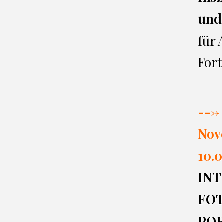
und
für
Fort
---> 
Nov
10.0
INT
FO
PO