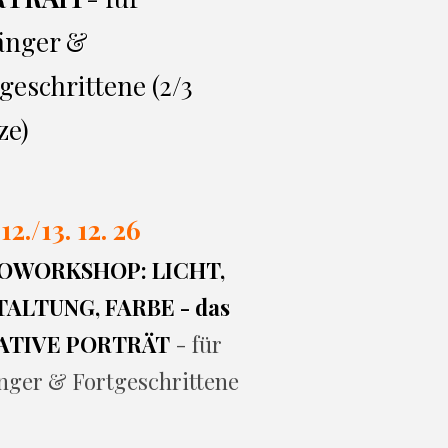
änger &
geschrittene (2/3
ze)
 12./13. 12. 26
OWORKSHOP: LICHT,
ALTUNG, FARBE - das
ATIVE PORTRÄT
- für
nger & Fortgeschrittene