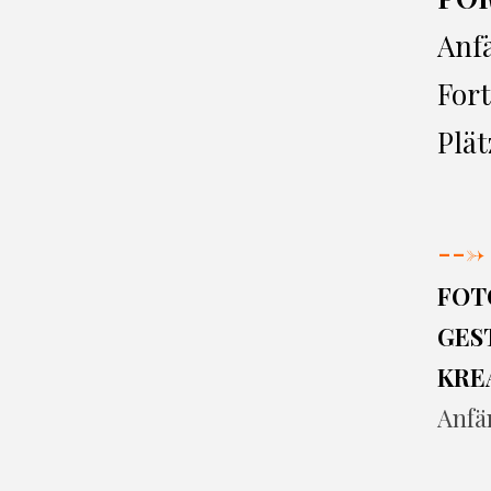
Anf
Fort
Plät
--->
FOT
GEST
KRE
Anfä