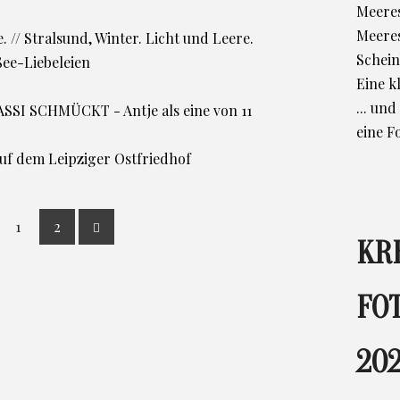
Meeres
Meere
. // Stralsund, Winter. Licht und Leere.
Schein
See-Liebeleien
Eine k
... un
SI SCHMÜCKT - Antje als eine von 11
eine F
auf dem Leipziger Ostfriedhof
1
2
KR
FO
202