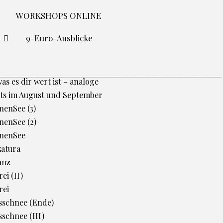
WORKSHOPS ONLINE
O
9-Euro-Ausblicke
was es dir wert ist – analoge
ts im August und September
enSee (3)
enSee (2)
nenSee
zatura
anz
ei (II)
rei
sschnee (Ende)
schnee (III)