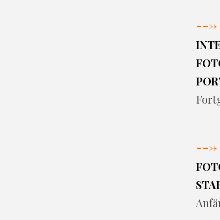
--->
INT
FOT
POR
Fort
--->
FOT
STA
Anfä