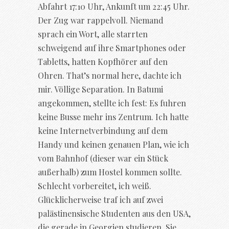
Abfahrt 17:10 Uhr, Ankunft um 22:45 Uhr.
Der Zug war rappelvoll. Niemand
sprach ein Wort, alle starrten
schweigend auf ihre Smartphones oder
Tabletts, hatten Kopfhörer auf den
Ohren. That’s normal here, dachte ich
mir. Völlige Separation. In Batumi
angekommen, stellte ich fest: Es fuhren
keine Busse mehr ins Zentrum. Ich hatte
keine Internetverbindung auf dem
Handy und keinen genauen Plan, wie ich
vom Bahnhof (dieser war ein Stück
außerhalb) zum Hostel kommen sollte.
Schlecht vorbereitet, ich weiß.
Glücklicherweise traf ich auf zwei
palästinensische Studenten aus den USA,
die gerade in Georgien studieren. Sie