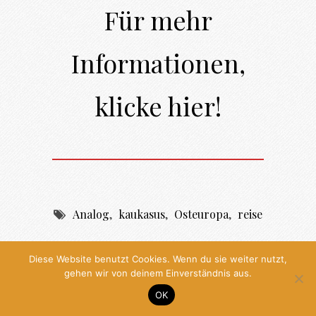
Für mehr
Informationen,
klicke hier!
Analog
,
kaukasus
,
Osteuropa
,
reise
Diese Website benutzt Cookies. Wenn du sie weiter nutzt,
gehen wir von deinem Einverständnis aus.
Comments
OK