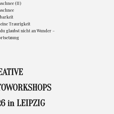
schnee (II)
sschnee
barkeit
leine Traurigkeit
d du glaubst nicht an Wunder –
ortsetzung
EATIVE
TOWORKSHOPS
6 in LEIPZIG