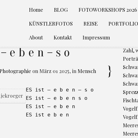
Home
BLOG
FOTOWORKSHOPS 2026
KÜNSTLERFOTOS
REISE
PORTFOLI
About
Kontakt
Impressum
 – e b e n – s o
Zahl, 
Porträ
Schwan
 Photographie
on
März 01 2025
,
in
Mensch
Schwan
Schwa
ES ist – e b e n – s o

Sprez
ES ist – e b e n s o

Fischt
ES ist – e b e n 

Vogelfr
ES ist e b e n

Vogelf
Meere
Meeres