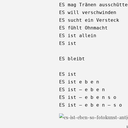
ES mag Tränen ausschütten
ES will verschwinden

ES sucht ein Versteck

ES fühlt Ohnmacht

ES ist allein

ES ist

ES bleibt

ES ist

ES ist e b e n

ES ist – e b e n

ES ist – e b e n s o

ES ist – e b e n – s o
E