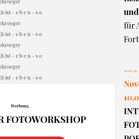
und
S ist – e b e n – s o
für
S ist – e b e n – s o
Fort
S ist – e b e n – s o
---> 
S ist – e b e n – s o
Nov
10.0
Werbung
INT
R FOTO
WORKSHOP
FO
PO