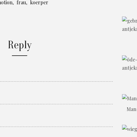
otion
,
frau
,
koerper
Reply
Man 