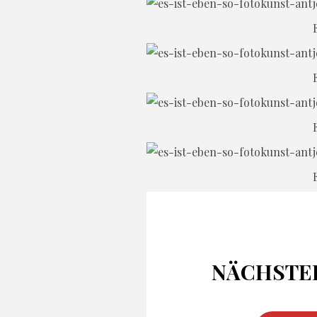
E
E
E
E
NÄCHSTE