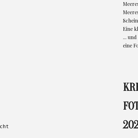
Meeres
Meere
Schein
Eine k
... un
eine F
KR
FO
202
cht
