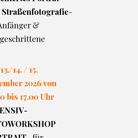
 Straßenfotografie
-
 Anfänger &
geschrittene
13./14. / 15.
ember 2026 von
0 bi
s 17.00
Uhr
ENSIV-
TOWORKSHOP
RTRAIT
- für