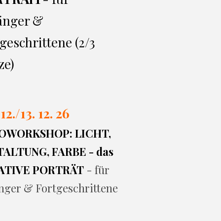
änger &
geschrittene (2/3
ze)
 12./13. 12. 26
OWORKSHOP: LICHT,
ALTUNG, FARBE - das
ATIVE PORTRÄT
- für
nger & Fortgeschrittene