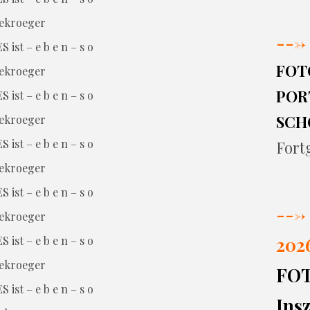
--->
S ist – e b e n – s o
FOT
PORT
S ist – e b e n – s o
SCH
S ist – e b e n – s o
Fort
S ist – e b e n – s o
--->
202
S ist – e b e n – s o
FO
S ist – e b e n – s o
Insz