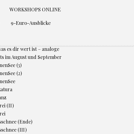
WORKSHOPS ONLINE
O
9-Euro-Ausblicke
was es dir wert ist – analoge
ts im August und September
enSee (3)
enSee (2)
nenSee
zatura
anz
ei (II)
rei
sschnee (Ende)
schnee (III)