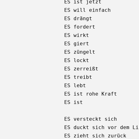
ES ist jetzt

ES will einfach

ES drängt

ES fordert

ES wirkt

ES giert

ES züngelt

ES lockt

ES zerreißt

ES treibt

ES lebt

ES ist rohe Kraft

ES ist

ES versteckt sich

ES duckt sich vor dem Li
ES zieht sich zurück
