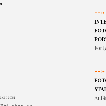


--->
INT
FOT
POR
Fort
--->
FOT
STA
Anfä
S ist – e b e n – s o