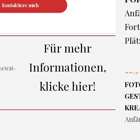
Kontaktiere mich
Anf
Fort
Plät
Für mehr
Informationen,
--->
klicke hier!
FOT
GEST
KRE
Anfä