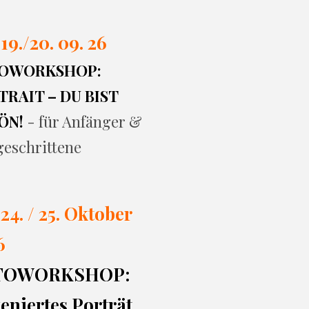
 19./20. 09. 26
OWORKSHOP:
RAIT – DU BIST
ÖN!
- für Anfänger &
geschrittene
 24. / 25. Oktober
6
TOWORKSHOP:
eniertes Porträt