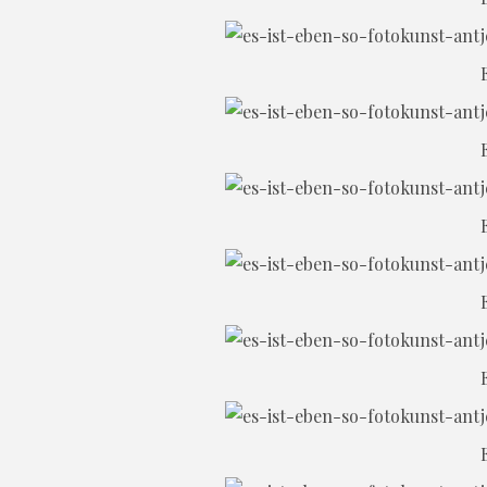
E
E
E
E
E
E