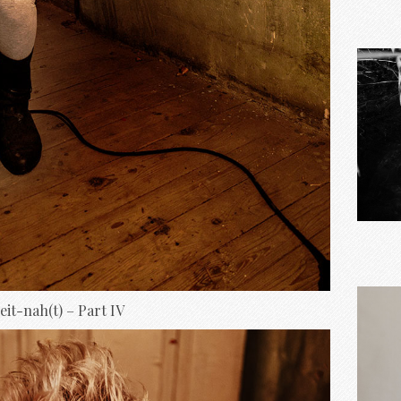
eit-nah(t) – Part IV