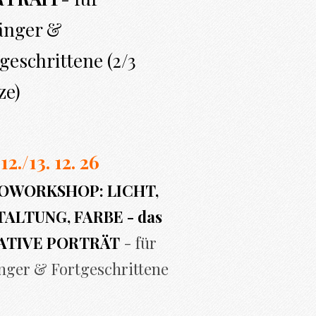
änger &
geschrittene (2/3
ze)
 12./13. 12. 26
OWORKSHOP: LICHT,
ALTUNG, FARBE - das
ATIVE PORTRÄT
- für
nger & Fortgeschrittene