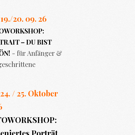
 19./20. 09. 26
OWORKSHOP:
RAIT – DU BIST
ÖN!
- für Anfänger &
geschrittene
 24. / 25. Oktober
6
TOWORKSHOP:
eniertes Porträt