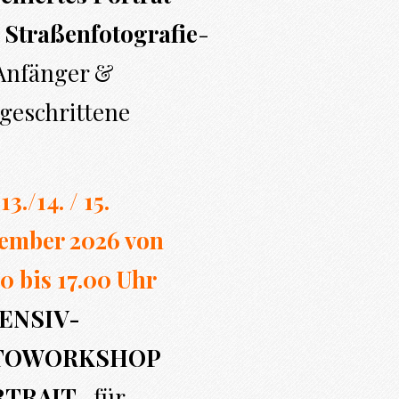
 Straßenfotografie
-
 Anfänger &
geschrittene
13./14. / 15.
ember 2026 von
0 bi
s 17.00
Uhr
ENSIV-
TOWORKSHOP
RTRAIT
- für