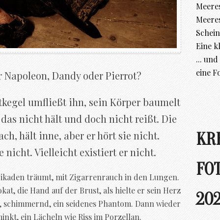
Meeres
Meere
Schein
Eine k
... un
eine F
 Napoleon, Dandy oder Pierrot?
tkegel umfließt ihn, sein Körper baumelt
das nicht hält und doch nicht reißt. Die
h, hält inne, aber er hört sie nicht.
KR
e nicht. Vielleicht existiert er nicht.
FO
rikaden träumt, mit Zigarrenrauch in den Lungen.
at, die Hand auf der Brust, als hielte er sein Herz
202
en, schimmernd, ein seidenes Phantom. Dann wieder
inkt, ein Lächeln wie Riss im Porzellan.