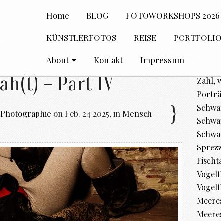
Home
BLOG
FOTOWORKSHOPS 2026
KÜNSTLERFOTOS
REISE
PORTFOLI
About
Kontakt
Impressum
ah(t) – Part IV
Zahl, 
Porträ
Schwan
 Photographie
on
Feb. 24 2025
,
in
Mensch
Schwan
Schwa
Sprez
Fischt
Vogelfr
Vogelf
Meere
Meeres