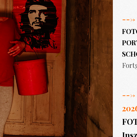
--->
FOT
PORT
SCH
Fort
--->
202
FO
Insz