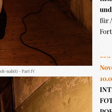
und
für
Fort
---> 
Nov
eit-nah(t) – Part IV
10.0
INT
FO
PO