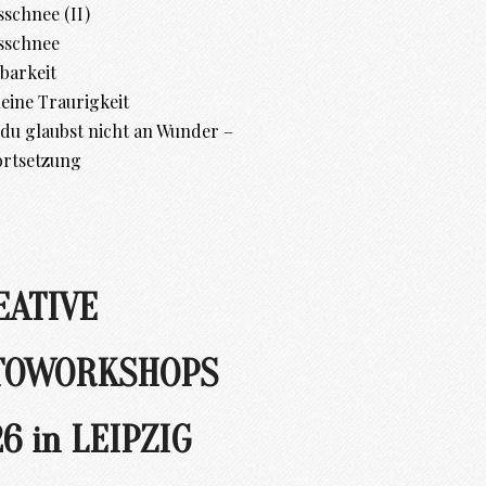
schnee (II)
sschnee
barkeit
leine Traurigkeit
d du glaubst nicht an Wunder –
ortsetzung
EATIVE
TOWORKSHOPS
6 in LEIPZIG