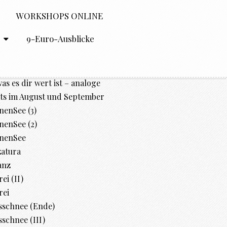
WORKSHOPS ONLINE
O
9-Euro-Ausblicke
was es dir wert ist – analoge
ts im August und September
enSee (3)
enSee (2)
nenSee
zatura
anz
ei (II)
rei
sschnee (Ende)
schnee (III)