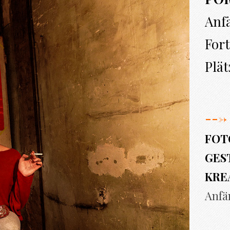
Anf
Fort
Plät
--->
FOT
GEST
KRE
Anfä