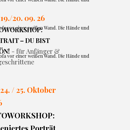
 19./20. 09. 26
OWORKSHOP:
RAIT – DU BIST
ÖN!
- für Anfänger &
geschrittene
 24. / 25. Oktober
6
TOWORKSHOP:
eniertes Porträt