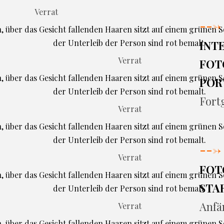
Verrat
--->
INT
Verrat
FOT
POR
Fort
Verrat
--->
Verrat
FOT
STA
Anfä
Verrat