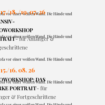
 17./
18. /19. 07. 26
ENSIV-
OWORKSHOP
TRAIT
- für Anfänger &
geschrittene
 15./16. 08. 26
OWORKSHOP: DAS
RKE PORTRAIT
- für
nger & Fortgeschrittene