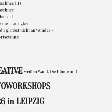
schnee (II)
sschnee
barkeit
leine Traurigkeit
d du glaubst nicht an Wunder –
ortsetzung
EATIVE
TOWORKSHOPS
6 in LEIPZIG