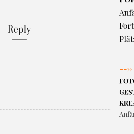
Anf
Fort
Reply
Plät
--->
FOT
GEST
KRE
Anfä