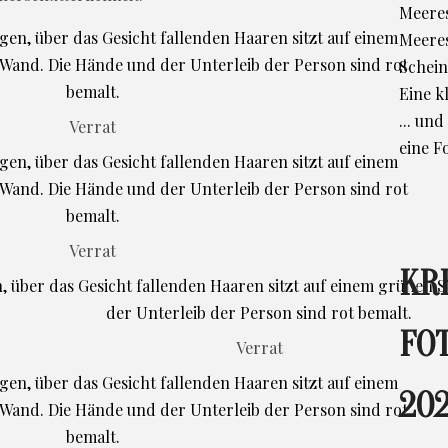
Meeres
Meere
Schein
Eine k
... un
Verrat
eine F
Verrat
KR
FO
Verrat
202