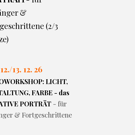
änger &
geschrittene (2/3
ze)
 12./13. 12. 26
OWORKSHOP: LICHT,
ALTUNG, FARBE - das
ATIVE PORTRÄT
- für
nger & Fortgeschrittene