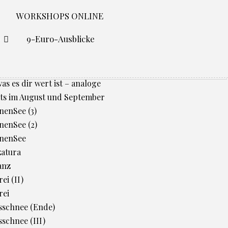
WORKSHOPS ONLINE
O
9-Euro-Ausblicke
was es dir wert ist – analoge
ts im August und September
enSee (3)
enSee (2)
nenSee
zatura
anz
ei (II)
rei
sschnee (Ende)
schnee (III)