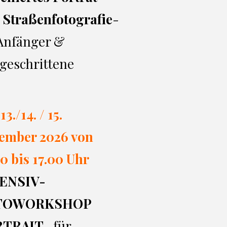
 Straßenfotografie
-
 Anfänger &
geschrittene
13./14. / 15.
ember 2026 von
0 bi
s 17.00
Uhr
ENSIV-
TOWORKSHOP
RTRAIT
- für