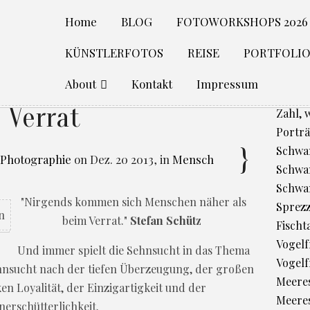
Home
BLOG
FOTOWORKSHOPS 2026
KÜNSTLERFOTOS
REISE
PORTFOLI
About
Kontakt
Impressum
Verrat
Zahl, 
Porträ
Schwan
 Photographie
on
Dez. 20 2013
,
in
Mensch
Schwan
Schwa
"Nirgends kommen sich Menschen näher als
Sprez
beim Verrat."
Stefan Schütz
Fischt
Vogelfr
Und immer spielt die Sehnsucht in das Thema
Vogelf
Sehnsucht nach der tiefen Überzeugung, der großen
Meere
en Loyalität, der Einzigartigkeit und der
Meeres
nerschütterlichkeit.