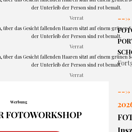
--->
Verrat
FOT
PORT
Verrat
SCH
Fort
Verrat
--->
202
Werbung
R FOTO
WORKSHOP
FO
Insz