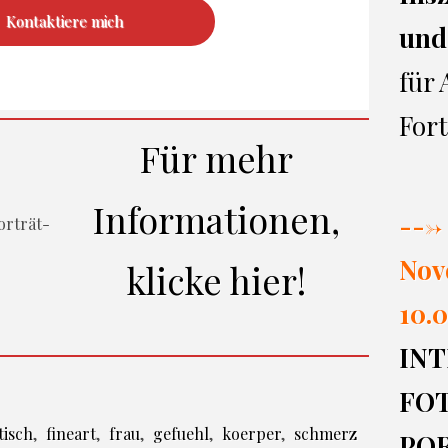
Kontaktiere mich
und
für
Fort
Für mehr
Informationen,
---> 
Nov
klicke hier!
10.0
INT
FO
tisch
,
fineart
,
frau
,
gefuehl
,
koerper
,
schmerz
PO