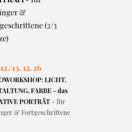
änger &
geschrittene (2/3
ze)
 12./13. 12. 26
OWORKSHOP: LICHT,
ALTUNG, FARBE - das
ATIVE PORTRÄT
- für
nger & Fortgeschrittene