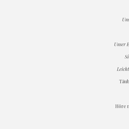
Uns
Unser E
Si
Leicht
Täub
Höre n