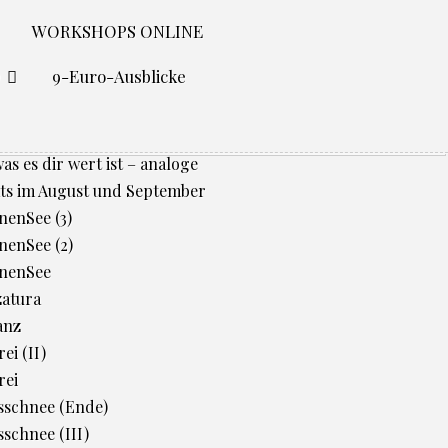
WORKSHOPS ONLINE
O
9-Euro-Ausblicke
was es dir wert ist – analoge
ts im August und September
enSee (3)
enSee (2)
nenSee
zatura
anz
ei (II)
rei
sschnee (Ende)
schnee (III)