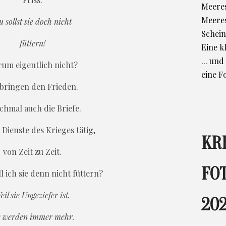
Meeres
Meere
 sollst sie doch nicht
Schein
füttern!
Eine k
... un
um eigentlich nicht?
eine F
 bringen den Frieden.
hmal auch die Briefe.
m Dienste des Krieges tätig,
KR
von Zeit zu Zeit.
FO
 ich sie denn nicht füttern?
eil sie Ungeziefer ist.
202
e werden immer mehr.