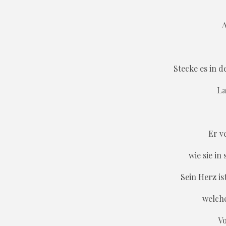
A
Stecke es in 
La
Er v
wie sie in
Sein Herz i
welche
Vo