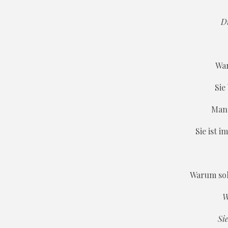
Du
War
Sie
Manc
Sie ist i
Warum soll
W
Si