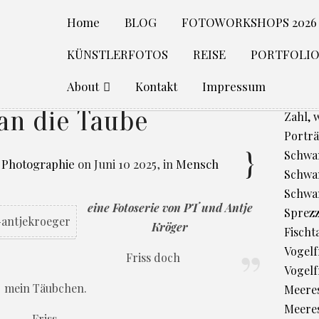
Home
BLOG
FOTOWORKSHOPS 2026
KÜNSTLERFOTOS
REISE
PORTFOLI
About
Kontakt
Impressum
an die Taube
Zahl, 
Porträ
Schwan
 Photographie
on
Juni 10 2025
,
in
Mensch
Schwan
Schwa
eine Fotoserie von PT und Antje
Sprez
Kröger
Fischt
Vogelfr
Friss doch
Vogelf
mein Täubchen.
Meere
Meeres
Friss.