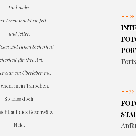
Und mehr.
--->
er Essen macht sie fett
INT
und fetter.
FOT
ssen gibt ihnen Sicherheit.
POR
cherheit für ihre Art.
Fort
er war ein Überleben nie.
chen, mein Täubchen.
--->
So friss doch.
FOT
icht auf dies Geschwätz.
STA
Anfä
Neid.