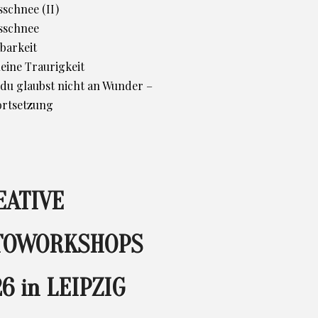
schnee (II)
sschnee
barkeit
leine Traurigkeit
d du glaubst nicht an Wunder –
ortsetzung
EATIVE
TOWORKSHOPS
6 in LEIPZIG