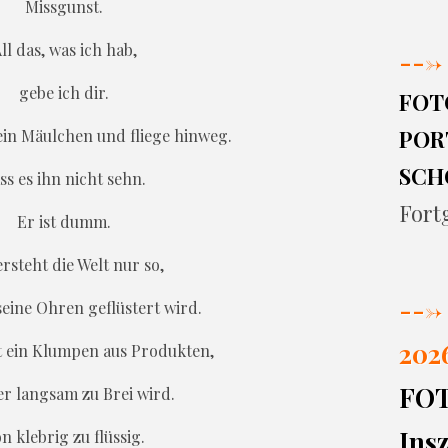
Missgunst.
ll das, was ich hab,
--->
gebe ich dir.
FOT
PORT
dein Mäulchen und fliege hinweg.
SCH
ss es ihn nicht sehn.
Fort
Er ist dumm.
ersteht die Welt nur so,
--->
 seine Ohren geflüstert wird.
202
st ein Klumpen aus Produkten,
FO
r langsam zu Brei wird.
Insz
n klebrig zu flüssig.