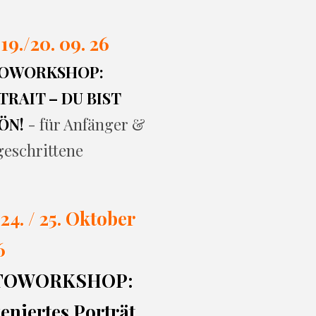
 19./20. 09. 26
OWORKSHOP:
RAIT – DU BIST
ÖN!
- für Anfänger &
geschrittene
 24. / 25. Oktober
6
TOWORKSHOP:
eniertes Porträt