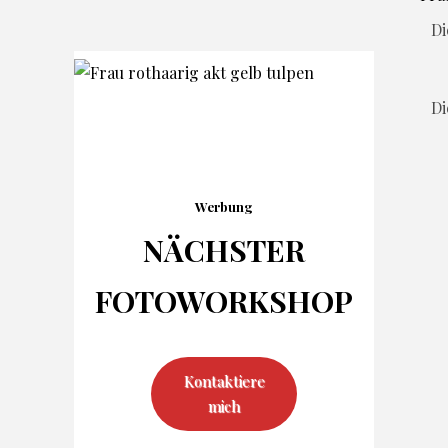
Di
Di
Werbung
NÄCHSTER
FOTO
WORKSHOP
Kontaktiere
mich