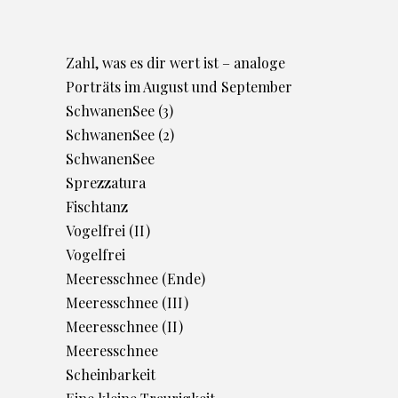
Zahl, was es dir wert ist – analoge
Porträts im August und September
SchwanenSee (3)
SchwanenSee (2)
SchwanenSee
Sprezzatura
Fischtanz
Vogelfrei (II)
Vogelfrei
Meeresschnee (Ende)
Meeresschnee (III)
Meeresschnee (II)
Meeresschnee
Scheinbarkeit