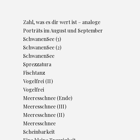
Zahl, was es dir wert ist – analoge
Porträts im August und September
SchwanenSee (3)
SchwanenSee (2)
SchwanenSee
Sprezzatura
Fischtanz
Vogelfrei (II)
Vogelfrei
Meeresschnee (Ende)
Meeresschnee (III)
Meeresschnee (II)
Meeresschnee
Scheinbarkeit