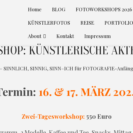
Home
BLOG
FOTOWORKSHOPS 2026
KÜNSTLERFOTOS
REISE
PORTFOLI
About
Kontakt
Impressum
HOP: KÜNSTLERISCHE AKT
INNLICH, SINNIG, SINN–ICH für FOTOGRAFIE-Anfänger
Termin:
16. & 17. MÄRZ 202
Zwei-Tagesworkshop:
550 Euro
ramm, 2 Modelle, Kaffee und Tee, Snacks, Mitta